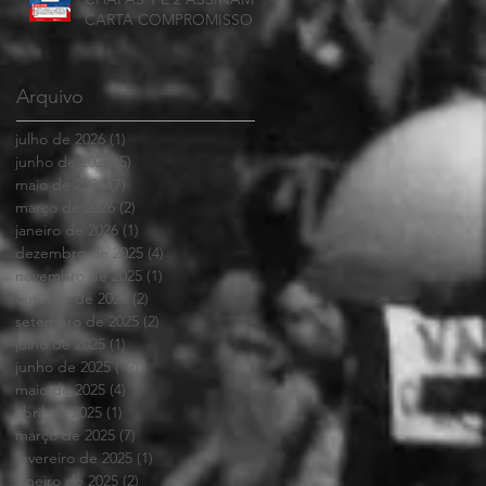
CARTA COMPROMISSO
Arquivo
julho de 2026
(1)
1 post
junho de 2026
(5)
5 posts
maio de 2026
(7)
7 posts
março de 2026
(2)
2 posts
janeiro de 2026
(1)
1 post
dezembro de 2025
(4)
4 posts
novembro de 2025
(1)
1 post
outubro de 2025
(2)
2 posts
setembro de 2025
(2)
2 posts
julho de 2025
(1)
1 post
junho de 2025
(12)
12 posts
maio de 2025
(4)
4 posts
abril de 2025
(1)
1 post
março de 2025
(7)
7 posts
fevereiro de 2025
(1)
1 post
janeiro de 2025
(2)
2 posts