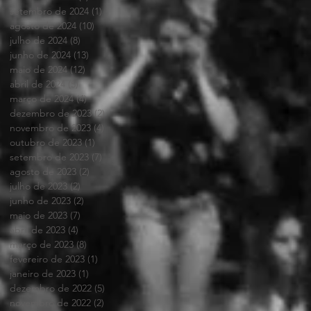
setembro de 2024
(1)
1 post
agosto de 2024
(10)
10 posts
julho de 2024
(8)
8 posts
junho de 2024
(13)
13 posts
maio de 2024
(12)
12 posts
abril de 2024
(5)
5 posts
março de 2024
(4)
4 posts
dezembro de 2023
(2)
2 posts
novembro de 2023
(4)
4 posts
outubro de 2023
(1)
1 post
setembro de 2023
(7)
7 posts
agosto de 2023
(2)
2 posts
julho de 2023
(2)
2 posts
junho de 2023
(2)
2 posts
maio de 2023
(7)
7 posts
abril de 2023
(4)
4 posts
março de 2023
(8)
8 posts
fevereiro de 2023
(1)
1 post
janeiro de 2023
(1)
1 post
dezembro de 2022
(5)
5 posts
novembro de 2022
(2)
2 posts