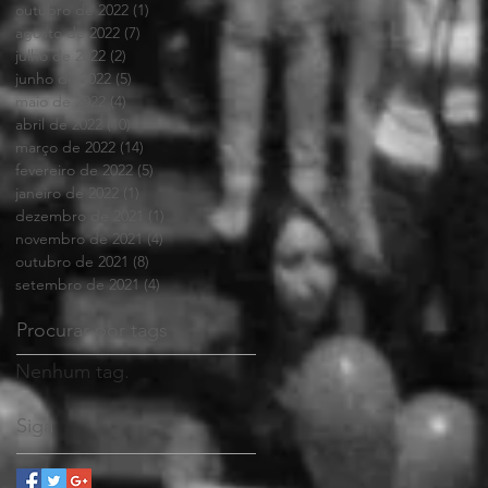
outubro de 2022
(1)
1 post
agosto de 2022
(7)
7 posts
julho de 2022
(2)
2 posts
junho de 2022
(5)
5 posts
maio de 2022
(4)
4 posts
abril de 2022
(10)
10 posts
março de 2022
(14)
14 posts
fevereiro de 2022
(5)
5 posts
janeiro de 2022
(1)
1 post
dezembro de 2021
(1)
1 post
novembro de 2021
(4)
4 posts
outubro de 2021
(8)
8 posts
setembro de 2021
(4)
4 posts
Procurar por tags
Nenhum tag.
Siga