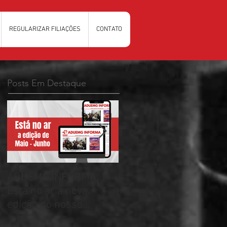
REGULARIZAR FILIAÇÕES
CONTATO
Posts Em Destaque
ADUEMG INFORMA:
RELAÇÃO PRELIMINAR
Esta no ar a nova
DAS CHAPAS
edição do nosso
INSCRITAS - ELEIÇÕES
informativo
ADUEMG 2026/2028