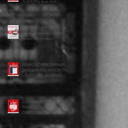
ADUEMG que será
realizada hoje, 25 de
junho, será presencial nas
unidades.
ADUEMG INFORMA: Esta
no ar a nova edição do
nosso informativo
RELAÇÃO PRELIMINAR
DAS CHAPAS INSCRITAS
- ELEIÇÕES ADUEMG
2026/2028
CHAMAMENTO PÚBLICO
PARA ELEIÇÃO DA
DIRETORIA EXECUTIVA
DAADUEMG – Seção
Sindical ANDES -SN