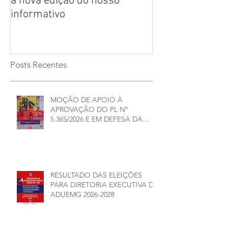
a nova edição do nosso
CHAPAS INSCRI
informativo
ELEIÇÕES ADU
2026/2028
Posts Recentes
MOÇÃO DE APOIO À
APROVAÇÃO DO PL Nº
5.365/2026 E EM DEFESA DA
DEMOCRACIA E DA
AUTONOMIA NAS
UNIVERSIDADES ESTADUAIS DE
MINAS GERAIS
RESULTADO DAS ELEIÇÕES
PARA DIRETORIA EXECUTIVA DA
ADUEMG 2026-2028