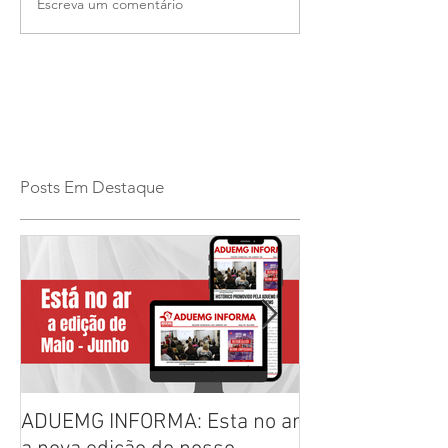
Escreva um comentário
Posts Em Destaque
ADUEMG INFORMA: Esta no ar
RELAÇÃO PREL