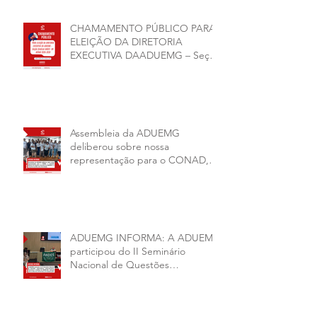
CHAMAMENTO PÚBLICO PARA
ELEIÇÃO DA DIRETORIA
EXECUTIVA DAADUEMG – Seção
Sindical ANDES -SN BIÊNIO
2026–2028
Assembleia da ADUEMG
deliberou sobre nossa
representação para o CONAD, a
comissão eleitoral da diretoria
executiva da ADUEMG e a
conjuntura política da
universidade.
ADUEMG INFORMA: A ADUEMG
participou do II Seminário
Nacional de Questões
Organizativas, Administrativas,
Financeiras e Políticas do ANDES-
SN