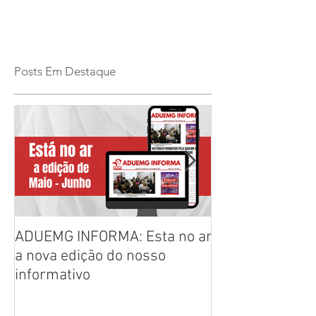
Posts Em Destaque
ADUEMG INFORMA: Esta no ar
RELAÇÃO PREL
a nova edição do nosso
CHAPAS INSCRI
informativo
ELEIÇÕES ADU
2026/2028