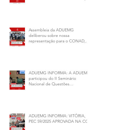
Sindical ANDES -SN BIÊNIO
2026–2028
Assembleia da ADUEMG
deliberou sobre nossa
representação para o CONAD, a
comissão eleitoral da diretoria
executiva da ADUEMG e a
conjuntura política da
universidade.
ADUEMG INFORMA: A ADUEMG
participou do II Seminário
Nacional de Questões
Organizativas, Administrativas,
Financeiras e Políticas do ANDES-
SN
ADUEMG INFORMA: VITÓRIA,
PEC 59/2025 APROVADA NA CCJ