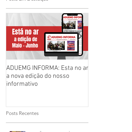
ADUEMG INFORMA: Esta no ar
RELAÇÃO PREL
a nova edição do nosso
CHAPAS INSCRI
informativo
ELEIÇÕES ADU
2026/2028
Posts Recentes