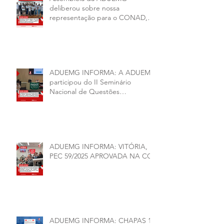
deliberou sobre nossa
representação para o CONAD, a
comissão eleitoral da diretoria
executiva da ADUEMG e a
conjuntura política da
universidade.
ADUEMG INFORMA: A ADUEMG
participou do II Seminário
Nacional de Questões
Organizativas, Administrativas,
Financeiras e Políticas do ANDES-
SN
ADUEMG INFORMA: VITÓRIA,
PEC 59/2025 APROVADA NA CCJ
ADUEMG INFORMA: CHAPAS 1