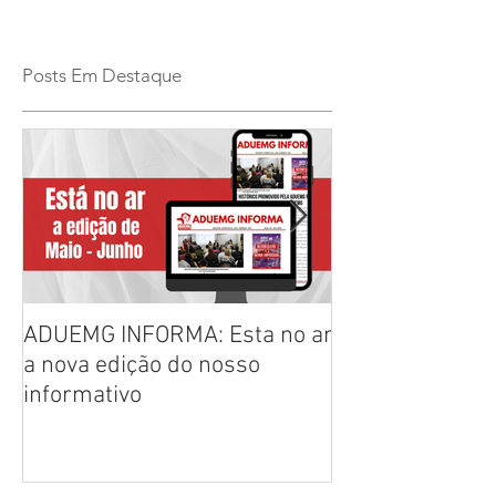
Posts Em Destaque
ADUEMG INFORMA: Esta no ar
RELAÇÃO PREL
a nova edição do nosso
CHAPAS INSCRI
informativo
ELEIÇÕES ADU
2026/2028