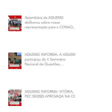
Assembleia da ADUEMG
deliberou sobre nossa
representação para o CONAD, a
comissão eleitoral da diretoria
executiva da ADUEMG e a
conjuntura política da
universidade.
ADUEMG INFORMA: A ADUEMG
participou do II Seminário
Nacional de Questões
Organizativas, Administrativas,
Financeiras e Políticas do ANDES-
SN
ADUEMG INFORMA: VITÓRIA,
PEC 59/2025 APROVADA NA CCJ