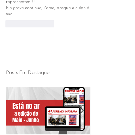
representam!!! 
E a greve continua, Zema, porque a culpa é 
sua!
Curtir
Responder
Posts Em Destaque