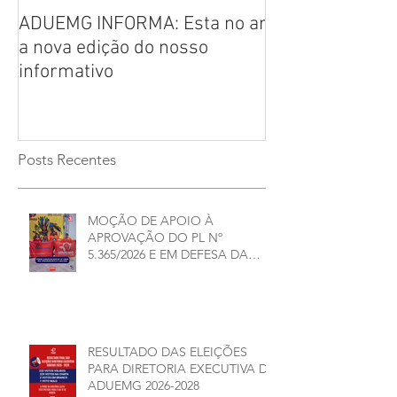
ADUEMG INFORMA: Esta no ar
RELAÇÃO PREL
a nova edição do nosso
CHAPAS INSCRI
informativo
ELEIÇÕES ADU
2026/2028
Posts Recentes
MOÇÃO DE APOIO À
APROVAÇÃO DO PL Nº
5.365/2026 E EM DEFESA DA
DEMOCRACIA E DA
AUTONOMIA NAS
UNIVERSIDADES ESTADUAIS DE
MINAS GERAIS
RESULTADO DAS ELEIÇÕES
PARA DIRETORIA EXECUTIVA DA
ADUEMG 2026-2028