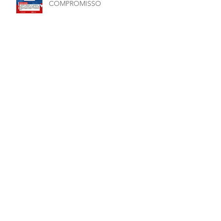
COMPROMISSO
Arquivo
julho de 2026
(1)
1 post
junho de 2026
(5)
5 posts
maio de 2026
(7)
7 posts
março de 2026
(2)
2 posts
janeiro de 2026
(1)
1 post
dezembro de 2025
(4)
4 posts
novembro de 2025
(1)
1 post
outubro de 2025
(2)
2 posts
setembro de 2025
(2)
2 posts
julho de 2025
(1)
1 post
junho de 2025
(12)
12 posts
maio de 2025
(4)
4 posts
abril de 2025
(1)
1 post
março de 2025
(7)
7 posts