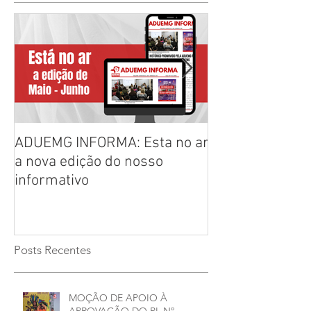
ADUEMG INFORMA: Esta no ar
RELAÇÃO PREL
a nova edição do nosso
CHAPAS INSCRI
informativo
ELEIÇÕES ADU
2026/2028
Posts Recentes
MOÇÃO DE APOIO À
APROVAÇÃO DO PL Nº