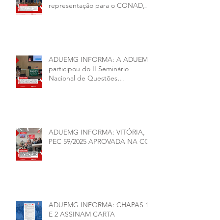
representação para o CONAD, a
comissão eleitoral da diretoria
executiva da ADUEMG e a
conjuntura política da
universidade.
ADUEMG INFORMA: A ADUEMG
participou do II Seminário
Nacional de Questões
Organizativas, Administrativas,
Financeiras e Políticas do ANDES-
SN
ADUEMG INFORMA: VITÓRIA,
PEC 59/2025 APROVADA NA CCJ
ADUEMG INFORMA: CHAPAS 1
E 2 ASSINAM CARTA