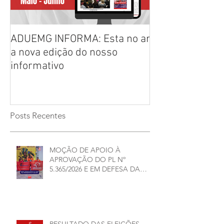
ADUEMG INFORMA: Esta no ar
RELAÇÃO PREL
a nova edição do nosso
CHAPAS INSCRI
informativo
ELEIÇÕES ADU
2026/2028
Posts Recentes
MOÇÃO DE APOIO À
APROVAÇÃO DO PL Nº
5.365/2026 E EM DEFESA DA
DEMOCRACIA E DA
AUTONOMIA NAS
UNIVERSIDADES ESTADUAIS DE
MINAS GERAIS