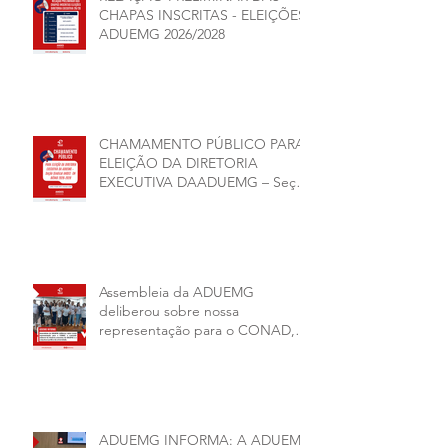
CHAPAS INSCRITAS - ELEIÇÕES
ADUEMG 2026/2028
CHAMAMENTO PÚBLICO PARA
ELEIÇÃO DA DIRETORIA
EXECUTIVA DAADUEMG – Seção
Sindical ANDES -SN BIÊNIO
2026–2028
Assembleia da ADUEMG
deliberou sobre nossa
representação para o CONAD, a
comissão eleitoral da diretoria
executiva da ADUEMG e a
conjuntura política da
universidade.
ADUEMG INFORMA: A ADUEMG