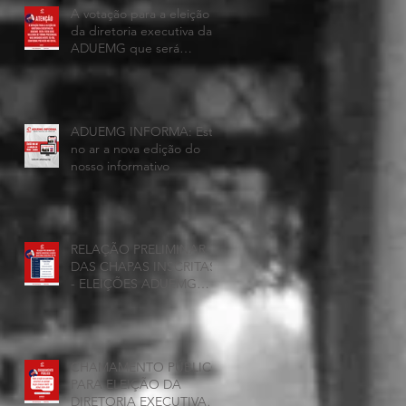
A votação para a eleição
da diretoria executiva da
ADUEMG que será
realizada hoje, 25 de
junho, será presencial nas
unidades.
ADUEMG INFORMA: Esta
no ar a nova edição do
nosso informativo
RELAÇÃO PRELIMINAR
DAS CHAPAS INSCRITAS
- ELEIÇÕES ADUEMG
2026/2028
CHAMAMENTO PÚBLICO
PARA ELEIÇÃO DA
DIRETORIA EXECUTIVA