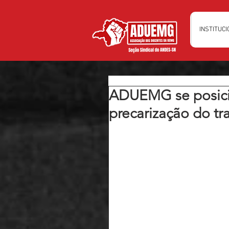
INSTITUC
ADUEMG se posici
precarização do t