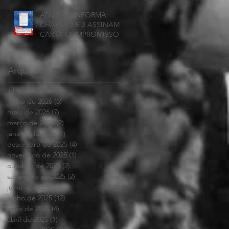
ADUEMG INFORMA:
CHAPAS 1 E 2 ASSINAM
CARTA COMPROMISSO
Arquivo
julho de 2026
(1)
1 post
junho de 2026
(5)
5 posts
maio de 2026
(7)
7 posts
março de 2026
(2)
2 posts
janeiro de 2026
(1)
1 post
dezembro de 2025
(4)
4 posts
novembro de 2025
(1)
1 post
outubro de 2025
(2)
2 posts
setembro de 2025
(2)
2 posts
julho de 2025
(1)
1 post
junho de 2025
(12)
12 posts
maio de 2025
(4)
4 posts
abril de 2025
(1)
1 post