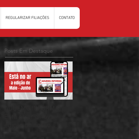
REGULARIZAR FILIAÇÕES
CONTATO
Posts Em Destaque
ADUEMG INFORMA:
RELAÇÃO PRELIMINAR
Esta no ar a nova
DAS CHAPAS
edição do nosso
INSCRITAS - ELEIÇÕES
informativo
ADUEMG 2026/2028