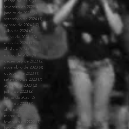
março de 2025
(7)
7 posts
fevereiro de 2025
(1)
1 post
janeiro de 2025
(2)
2 posts
setembro de 2024
(1)
1 post
agosto de 2024
(10)
10 posts
julho de 2024
(8)
8 posts
junho de 2024
(13)
13 posts
maio de 2024
(12)
12 posts
abril de 2024
(5)
5 posts
março de 2024
(4)
4 posts
dezembro de 2023
(2)
2 posts
novembro de 2023
(4)
4 posts
outubro de 2023
(1)
1 post
setembro de 2023
(7)
7 posts
agosto de 2023
(2)
2 posts
julho de 2023
(2)
2 posts
junho de 2023
(2)
2 posts
maio de 2023
(7)
7 posts
abril de 2023
(4)
4 posts
março de 2023
(8)
8 posts
fevereiro de 2023
(1)
1 post
janeiro de 2023
(1)
1 post