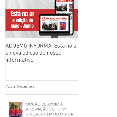
ADUEMG INFORMA: Esta no ar
RELAÇÃO PREL
a nova edição do nosso
CHAPAS INSCRI
informativo
ELEIÇÕES ADU
2026/2028
Posts Recentes
MOÇÃO DE APOIO À
APROVAÇÃO DO PL Nº
5.365/2026 E EM DEFESA DA