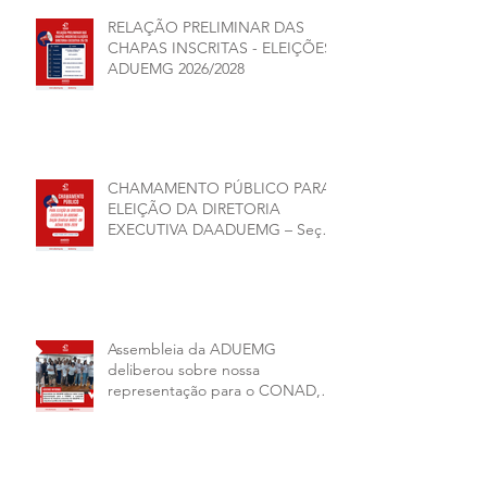
RELAÇÃO PRELIMINAR DAS
CHAPAS INSCRITAS - ELEIÇÕES
ADUEMG 2026/2028
CHAMAMENTO PÚBLICO PARA
ELEIÇÃO DA DIRETORIA
EXECUTIVA DAADUEMG – Seção
Sindical ANDES -SN BIÊNIO
2026–2028
Assembleia da ADUEMG
deliberou sobre nossa
representação para o CONAD, a
comissão eleitoral da diretoria
executiva da ADUEMG e a
conjuntura política da
universidade.