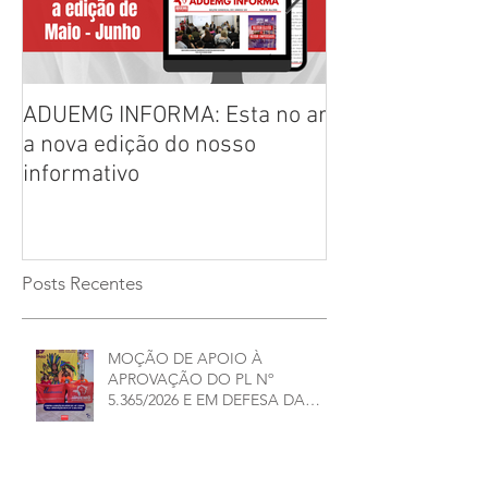
ADUEMG INFORMA: Esta no ar
RELAÇÃO PREL
a nova edição do nosso
CHAPAS INSCRI
informativo
ELEIÇÕES ADU
2026/2028
Posts Recentes
MOÇÃO DE APOIO À
APROVAÇÃO DO PL Nº
5.365/2026 E EM DEFESA DA
DEMOCRACIA E DA
AUTONOMIA NAS
UNIVERSIDADES ESTADUAIS DE
MINAS GERAIS