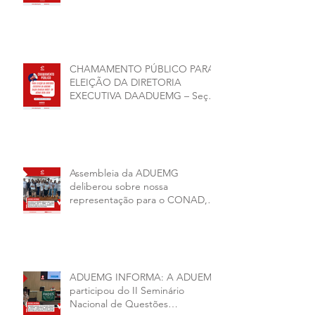
CHAMAMENTO PÚBLICO PARA
ELEIÇÃO DA DIRETORIA
EXECUTIVA DAADUEMG – Seção
Sindical ANDES -SN BIÊNIO
2026–2028
Assembleia da ADUEMG
deliberou sobre nossa
representação para o CONAD, a
comissão eleitoral da diretoria
executiva da ADUEMG e a
conjuntura política da
universidade.
ADUEMG INFORMA: A ADUEMG
participou do II Seminário
Nacional de Questões