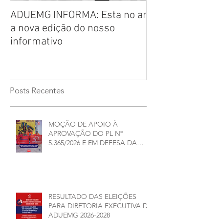
ADUEMG INFORMA: Esta no ar
RELAÇÃO PREL
a nova edição do nosso
CHAPAS INSCRI
informativo
ELEIÇÕES ADU
2026/2028
Posts Recentes
MOÇÃO DE APOIO À
APROVAÇÃO DO PL Nº
5.365/2026 E EM DEFESA DA
DEMOCRACIA E DA
AUTONOMIA NAS
UNIVERSIDADES ESTADUAIS DE
MINAS GERAIS
RESULTADO DAS ELEIÇÕES
PARA DIRETORIA EXECUTIVA DA
ADUEMG 2026-2028