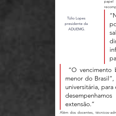
papel 
recompo
“N
Túlio Lopes 
po
presidente da 
ADUEMG.
sa
di
in
pa
 “O vencimento básico dos docentes da UEMG é o 
menor do Brasil”, 
universitária, par
desempenhamos a
extensão.”  
Além dos docentes, técnicos-admi