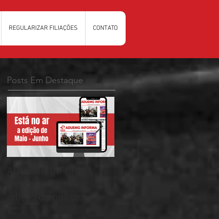
REGULARIZAR FILIAÇÕES
CONTATO
Posts Em Destaque
ADUEMG INFORMA:
RELAÇÃO PRELIMINAR
Esta no ar a nova
DAS CHAPAS
edição do nosso
INSCRITAS - ELEIÇÕES
informativo
ADUEMG 2026/2028