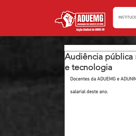
INSTITUC
Audiência pública
e tecnologia
Docentes da ADUEMG e ADUNIM
salarial deste ano.