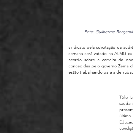
Foto: Guilherme Bergamin
sindicato pela solicitação da aud
semana será votado na ALMG os v
acordo sobre a carreira da docê
concedidas pelo governo Zema de
estão trabalhando para a derruba
Túlio 
saudan
presen
último
Educac
condiç