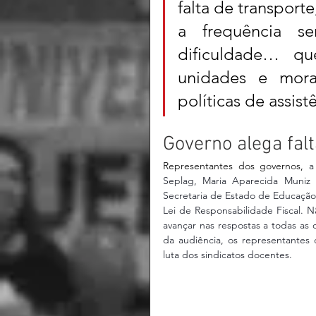
falta de transport
a frequência s
dificuldade… qu
unidades e morad
políticas de assist
Governo alega fal
Representantes dos governos, 
a
Seplag, Maria Aparecida Muniz e
Secretaria de Estado de Educação, 
Lei de Responsabilidade Fiscal. 
avançar nas respostas a todas a
da audiência, os representante
luta dos sindicatos docentes.