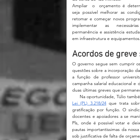
Ampliar  o  orçamento é determ
seja possível melhorar as condiç
retomar e começar novos progra
implementar as necessárias
permanência e assistência estudant
em infraestrutura e equipamentos.
Acordos de greve
O governo segue sem cumprir os 
questões sobre a incorporação das
a função de professor universi
campanha salarial educacional e 
duas últimas greves que permanec
     Na oportunidade, Túlio tamb
Lei (PL) 3.218/24
que trata sob
gratificação por função. O sindi
docentes e apoiadores a se mani
Pls, onde é possível votar e deix
pautas importantíssimas da nossa
sob justificativa de falta de orçam