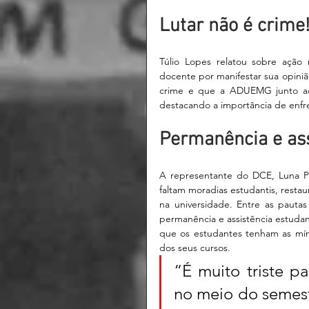
Lutar não é crime
Túlio Lopes relatou sobre açã
docente por manifestar sua opiniã
crime e que a ADUEMG junto ao
destacando a importância de enfren
Permanência e ass
A representante do DCE, Luna Pel
faltam moradias estudantis, restaur
na universidade. Entre as pautas
permanência e assistência estudan
que os estudantes tenham as mín
dos seus cursos. 
“É muito triste pa
no meio do semestr