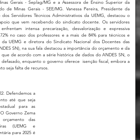
nas Gerais - Seplag/MG e a Assessora de Ensino Superior da 
do de Minas Gerais - SEE/MG. Vanessa Pereira, Presidente da 
dos Servidores Técnicos Administrativos da UEMG, destacou o 
apoio que vem recebendo do sindicato docente. Os servidores 
 enfrentam intensa precarização, desvalorização e expressiva 
 72% no caso dos professores e a mais de 84% para técnicos e 
e da UEMG e diretora do Sindicato Nacional dos Docentes das 
ANDES SN), na sua fala destacou a importância do orçamento e da 
, que de acordo com a série histórica de dados do ANDES SN, o 
defasado, enquanto o governo oferece  isenção fiscal, embora a 
nto seja falta de recursos. 
22. Defendemos a 
ento até que seja 
tadual para as 
. O Governo Zema 
orçamento das 
neiras (UEMG e 
ária para 2025 é 