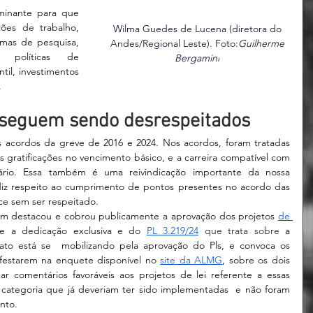
inante para que 
ões de trabalho, 
Wilma Guedes de Lucena (diretora do 
mas de pesquisa, 
Andes/Regional Leste). Foto:
Guilherme 
 políticas de 
Bergamini
il, investimentos 
   
 seguem sendo desrespeitados 
acordos da greve de 2016 e 2024. Nos acordos, foram tratadas 
 gratificações no vencimento básico, e a carreira compatível com 
tário. Essa também é uma reivindicação importante da nossa 
diz respeito ao cumprimento de pontos presentes no acordo das 
e sem ser respeitado. 
ém destacou e cobrou publicamente a aprovação dos projetos 
de 
re a dedicação exclusiva e do 
PL 3.219/24
 que trata sobre
 a 
cato está se  mobilizando pela aprovação do Pls, e convoca os 
festarem na enquete disponível no 
site da ALMG
, sobre os dois 
ar comentários favoráveis aos projetos de lei referente a essas 
 categoria que já deveriam ter sido implementadas  e não foram 
ento.