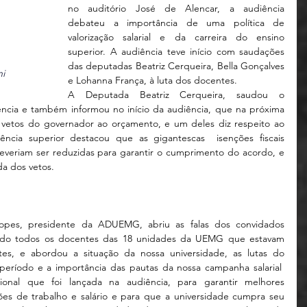
no auditório José de Alencar, a audiência 
debateu a importância de uma política de 
valorização salarial e da carreira do ensino 
superior. A audiência teve início com saudações 
das deputadas Beatriz Cerqueira, Bella Gonçalves 
i
e Lohanna França, à luta dos docentes. 
A Deputada Beatriz Cerqueira, saudou o 
iência e também informou no início da audiência, que na próxima 
etos do governador ao orçamento, e um deles diz respeito ao 
ncia superior destacou que as gigantescas  isenções fiscais 
veriam ser reduzidas para garantir o cumprimento do acordo, e 
da dos vetos.
Lopes, presidente da ADUEMG, abriu as falas dos convidados 
do todos os docentes das 18 unidades da UEMG que estavam 
tes, e abordou a situação da nossa universidade, as lutas do 
 período e a importância das pautas da nossa campanha salarial  
ional que foi lançada na audiência, para garantir melhores 
ões de trabalho e salário e para que a universidade cumpra seu 