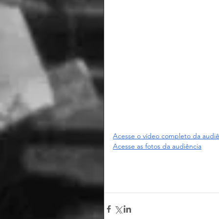
Acesse o vídeo completo da audiê
Acesse as fotos da audiência