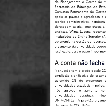
de Planejamento e Gestão de Mi
Secretaria de Educação do Esta
Comissão Permanente de Gestão 
apoio às pautas e agradeceu o 
técnico-administrativos, também
defasagem salarial, que chega a
analistas. Wilma Lucena, docent
Instituições de Ensino Superior (
autonomia na gestão de recursos
orçamento da universidade segue 
justificativa para o baixo investime
A conta n
ão fecha
A situação tem piorado desde 20
ampliação significativa do orçam
garantido 2% do orçamento es
universidades estaduais mineiras
não aprovou o aumento no 
universidades estaduais mi
UNIMONTES). A previsão orçament
de cerca de 420 milhões.