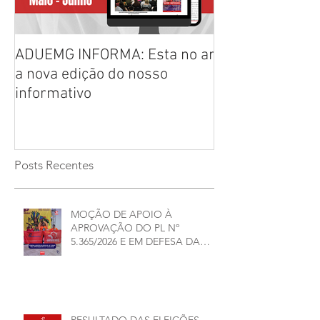
ADUEMG INFORMA: Esta no ar
RELAÇÃO PREL
a nova edição do nosso
CHAPAS INSCRI
informativo
ELEIÇÕES ADU
2026/2028
Posts Recentes
MOÇÃO DE APOIO À
APROVAÇÃO DO PL Nº
5.365/2026 E EM DEFESA DA
DEMOCRACIA E DA
AUTONOMIA NAS
UNIVERSIDADES ESTADUAIS DE
MINAS GERAIS
RESULTADO DAS ELEIÇÕES