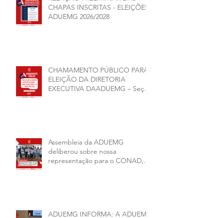
CHAPAS INSCRITAS - ELEIÇÕES
ADUEMG 2026/2028
CHAMAMENTO PÚBLICO PARA
ELEIÇÃO DA DIRETORIA
EXECUTIVA DAADUEMG – Seção
Sindical ANDES -SN BIÊNIO
2026–2028
Assembleia da ADUEMG
deliberou sobre nossa
representação para o CONAD, a
comissão eleitoral da diretoria
executiva da ADUEMG e a
conjuntura política da
universidade.
ADUEMG INFORMA: A ADUEMG