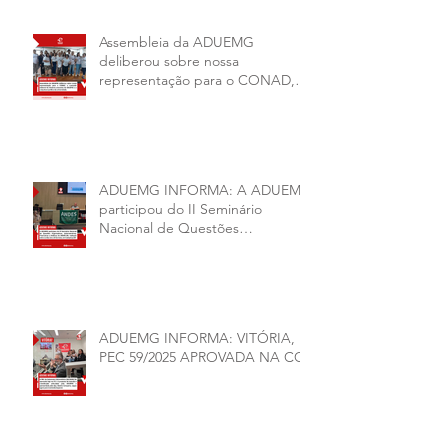
Assembleia da ADUEMG
deliberou sobre nossa
representação para o CONAD, a
comissão eleitoral da diretoria
executiva da ADUEMG e a
conjuntura política da
universidade.
ADUEMG INFORMA: A ADUEMG
participou do II Seminário
Nacional de Questões
Organizativas, Administrativas,
Financeiras e Políticas do ANDES-
SN
ADUEMG INFORMA: VITÓRIA,
PEC 59/2025 APROVADA NA CCJ