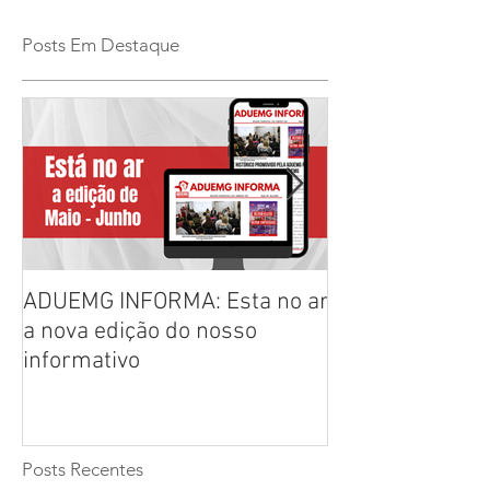
Posts Em Destaque
ADUEMG INFORMA: Esta no ar
RELAÇÃO PREL
a nova edição do nosso
CHAPAS INSCRI
informativo
ELEIÇÕES ADU
2026/2028
Posts Recentes