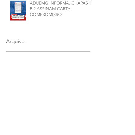
ADUEMG INFORMA: CHAPAS 1
E 2 ASSINAM CARTA
COMPROMISSO
Arquivo
julho de 2026
(1)
1 post
junho de 2026
(5)
5 posts
maio de 2026
(7)
7 posts
março de 2026
(2)
2 posts
janeiro de 2026
(1)
1 post
dezembro de 2025
(4)
4 posts
novembro de 2025
(1)
1 post
outubro de 2025
(2)
2 posts
setembro de 2025
(2)
2 posts
julho de 2025
(1)
1 post
junho de 2025
(12)
12 posts
maio de 2025
(4)
4 posts
abril de 2025
(1)
1 post