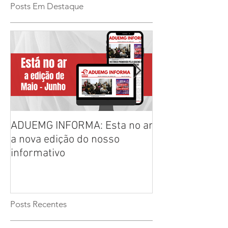
Posts Em Destaque
ADUEMG INFORMA: Esta no ar
RELAÇÃO PREL
a nova edição do nosso
CHAPAS INSCRI
informativo
ELEIÇÕES ADU
2026/2028
Posts Recentes