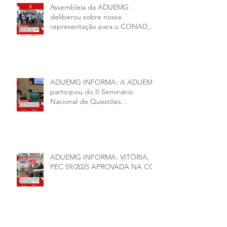
Assembleia da ADUEMG
deliberou sobre nossa
representação para o CONAD, a
comissão eleitoral da diretoria
executiva da ADUEMG e a
conjuntura política da
universidade.
ADUEMG INFORMA: A ADUEMG
participou do II Seminário
Nacional de Questões
Organizativas, Administrativas,
Financeiras e Políticas do ANDES-
SN
ADUEMG INFORMA: VITÓRIA,
PEC 59/2025 APROVADA NA CCJ