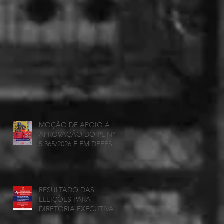
MOÇÃO DE APOIO À
APROVAÇÃO DO PL Nº
5.365/2026 E EM DEFESA
DA DEMOCRACIA E DA
AUTONOMIA NAS
UNIVERSIDADES
ESTADUAIS DE MINAS
RESULTADO DAS
GERAIS
ELEIÇÕES PARA
DIRETORIA EXECUTIVA
DA ADUEMG 2026-2028