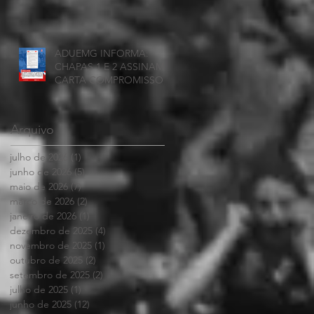
ADUEMG INFORMA:
CHAPAS 1 E 2 ASSINAM
CARTA COMPROMISSO
Arquivo
julho de 2026
(1)
1 post
junho de 2026
(5)
5 posts
maio de 2026
(7)
7 posts
março de 2026
(2)
2 posts
janeiro de 2026
(1)
1 post
dezembro de 2025
(4)
4 posts
novembro de 2025
(1)
1 post
outubro de 2025
(2)
2 posts
setembro de 2025
(2)
2 posts
julho de 2025
(1)
1 post
junho de 2025
(12)
12 posts