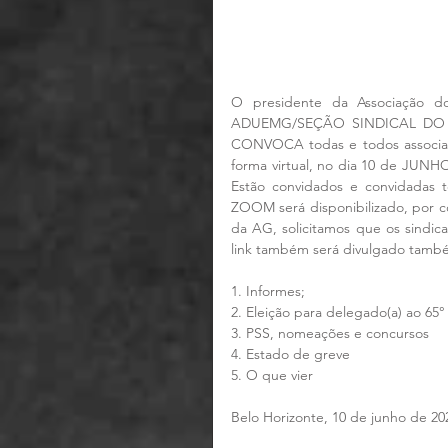
O presidente da Associação d
ADUEMG/SEÇÃO SINDICAL DO ANDE
CONVOCA todas e todos associado(
forma virtual, no dia 10 de JUNH
Estão convidados e convidadas t
ZOOM será disponibilizado, por corr
da AG, solicitamos que os sindic
link também será divulgado també
1. Informes;
2. Eleição para delegado(a) ao 6
3. PSS, nomeações e concursos
4. Estado de greve
5. O que vier
Belo Horizonte, 10 de junho de 20