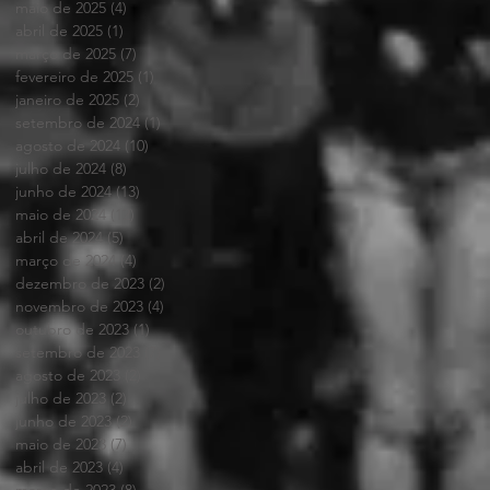
maio de 2025
(4)
4 posts
abril de 2025
(1)
1 post
março de 2025
(7)
7 posts
fevereiro de 2025
(1)
1 post
janeiro de 2025
(2)
2 posts
setembro de 2024
(1)
1 post
agosto de 2024
(10)
10 posts
julho de 2024
(8)
8 posts
junho de 2024
(13)
13 posts
maio de 2024
(12)
12 posts
abril de 2024
(5)
5 posts
março de 2024
(4)
4 posts
dezembro de 2023
(2)
2 posts
novembro de 2023
(4)
4 posts
outubro de 2023
(1)
1 post
setembro de 2023
(7)
7 posts
agosto de 2023
(2)
2 posts
julho de 2023
(2)
2 posts
junho de 2023
(2)
2 posts
maio de 2023
(7)
7 posts
abril de 2023
(4)
4 posts
março de 2023
(8)
8 posts