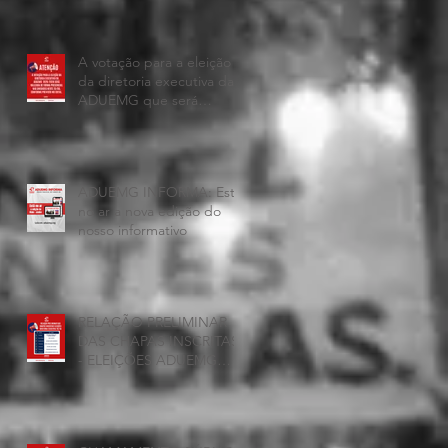
A votação para a eleição
da diretoria executiva da
ADUEMG que será
realizada hoje, 25 de
junho, será presencial nas
unidades.
ADUEMG INFORMA: Esta
no ar a nova edição do
nosso informativo
RELAÇÃO PRELIMINAR
DAS CHAPAS INSCRITAS
- ELEIÇÕES ADUEMG
2026/2028