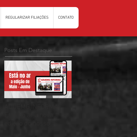
REGULARIZAR FILIAÇÕES
CONTATO
Posts Em Destaque
ADUEMG INFORMA:
RELAÇÃO PRELIMINAR
Esta no ar a nova
DAS CHAPAS
edição do nosso
INSCRITAS - ELEIÇÕES
informativo
ADUEMG 2026/2028