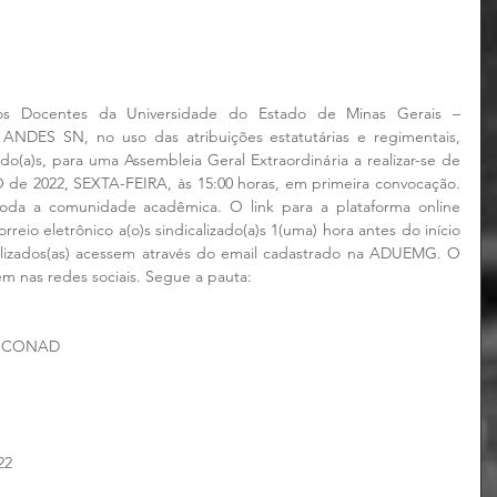
os Docentes da Universidade do Estado de Minas Gerais – 
S SN, no uso das atribuições estatutárias e regimentais, 
a)s, para uma Assembleia Geral Extraordinária a realizar-se de 
O de 2022, SEXTA-FEIRA, às 15:00 horas, em primeira convocação. 
oda a comunidade acadêmica. O link para a plataforma online 
eio eletrônico a(o)s sindicalizado(a)s 1(uma) hora antes do início 
alizados(as) acessem através do email cadastrado na ADUEMG. O 
m nas redes sociais. Segue a pauta:
5° CONAD
22