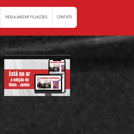
REGULARIZAR FILIAÇÕES
CONTATO
Posts Em Destaque
ADUEMG INFORMA:
RELAÇÃO PRELIMINAR
Esta no ar a nova
DAS CHAPAS
edição do nosso
INSCRITAS - ELEIÇÕES
informativo
ADUEMG 2026/2028