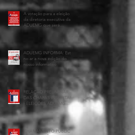
A votação para a eleição
da diretoria executiva da
ADUEMG que será
realizada hoje, 25 de
junho, será presencial nas
unidades.
ADUEMG INFORMA: Esta
no ar a nova edição do
nosso informativo
RELAÇÃO PRELIMINAR
DAS CHAPAS INSCRITAS
- ELEIÇÕES ADUEMG
2026/2028
CHAMAMENTO PÚBLICO