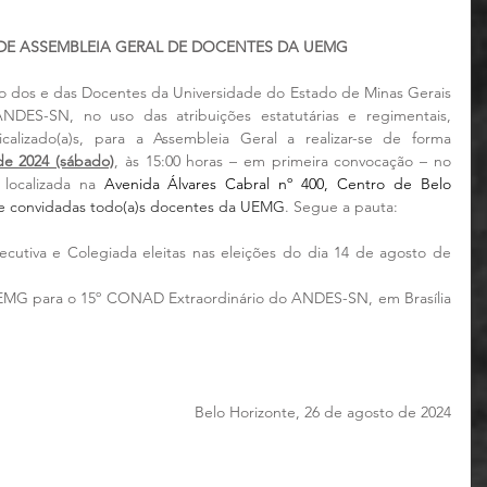
E ASSEMBLEIA GERAL DE DOCENTES DA UEMG
ão dos e das Docentes da Universidade do Estado de Minas Gerais 
ES-SN, no uso das atribuições estatutárias e regimentais, 
izado(a)s, para a Assembleia Geral a realizar-se de forma 
de 2024 (sábado)
, às 15:00 horas – em primeira convocação – no 
 localizada na 
Avenida Álvares Cabral nº 400, Centro de Belo 
 e convidadas todo(a)s docentes da UEMG
. Segue a pauta:
ecutiva e Colegiada eleitas nas eleições do dia 14 de agosto de 
EMG para o 15º CONAD Extraordinário do ANDES-SN, em Brasília 
Belo Horizonte, 26 de agosto de 2024