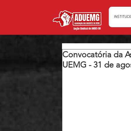
INSTITUC
Convocatória da A
UEMG - 31 de ago