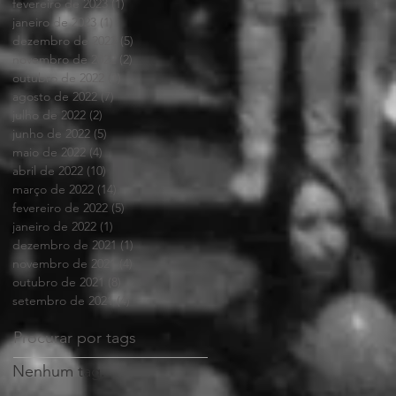
fevereiro de 2023
(1)
1 post
janeiro de 2023
(1)
1 post
dezembro de 2022
(5)
5 posts
novembro de 2022
(2)
2 posts
outubro de 2022
(1)
1 post
agosto de 2022
(7)
7 posts
julho de 2022
(2)
2 posts
junho de 2022
(5)
5 posts
maio de 2022
(4)
4 posts
abril de 2022
(10)
10 posts
março de 2022
(14)
14 posts
fevereiro de 2022
(5)
5 posts
janeiro de 2022
(1)
1 post
dezembro de 2021
(1)
1 post
novembro de 2021
(4)
4 posts
outubro de 2021
(8)
8 posts
setembro de 2021
(4)
4 posts
Procurar por tags
Nenhum tag.