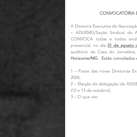
CONVOCATÓRIA D
A Diretoria Executiva da Associaç
– ADUEMG/Seção Sindical do AND
CONVOCA todas e todos sindical
presencial, no dia 
31 de agosto 
auditório da Casa do Jornalista,
Horizonte/MG
. 
 Estão convidados
1 – Posse das novas Diretorias Ex
2024;
2 – Eleição da delegação da ADU
(12 e 13 de outubro);
3 – O que vier.