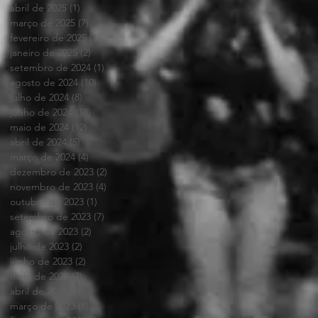
abril de 2025
(1)
1 post
março de 2025
(7)
7 posts
fevereiro de 2025
(1)
1 post
janeiro de 2025
(2)
2 posts
setembro de 2024
(1)
1 post
agosto de 2024
(10)
10 posts
julho de 2024
(8)
8 posts
junho de 2024
(13)
13 posts
maio de 2024
(12)
12 posts
abril de 2024
(5)
5 posts
março de 2024
(4)
4 posts
dezembro de 2023
(2)
2 posts
novembro de 2023
(4)
4 posts
outubro de 2023
(1)
1 post
setembro de 2023
(7)
7 posts
agosto de 2023
(2)
2 posts
julho de 2023
(2)
2 posts
junho de 2023
(2)
2 posts
maio de 2023
(7)
7 posts
abril de 2023
(4)
4 posts
março de 2023
(8)
8 posts