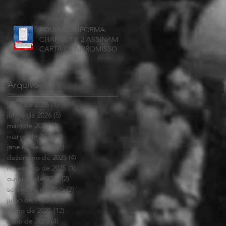
ADUEMG INFORMA:
CHAPAS 1 E 2 ASSINAM
CARTA COMPROMISSO
Arquivo
julho de 2026
(1)
1 post
junho de 2026
(5)
5 posts
maio de 2026
(7)
7 posts
março de 2026
(2)
2 posts
janeiro de 2026
(1)
1 post
dezembro de 2025
(4)
4 posts
novembro de 2025
(1)
1 post
outubro de 2025
(2)
2 posts
setembro de 2025
(2)
2 posts
julho de 2025
(1)
1 post
junho de 2025
(12)
12 posts
maio de 2025
(4)
4 posts