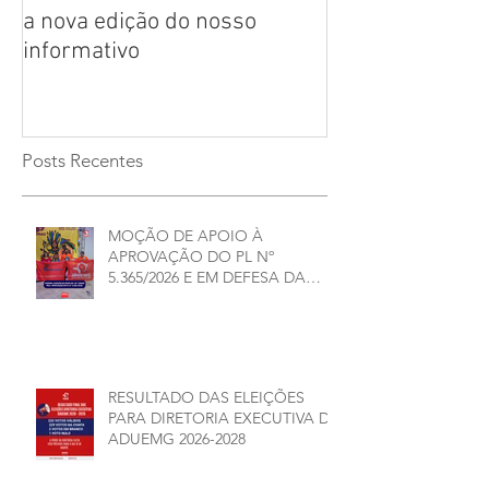
a nova edição do nosso
CHAPAS INSCRI
informativo
ELEIÇÕES ADU
2026/2028
Posts Recentes
MOÇÃO DE APOIO À
APROVAÇÃO DO PL Nº
5.365/2026 E EM DEFESA DA
DEMOCRACIA E DA
AUTONOMIA NAS
UNIVERSIDADES ESTADUAIS DE
MINAS GERAIS
RESULTADO DAS ELEIÇÕES
PARA DIRETORIA EXECUTIVA DA
ADUEMG 2026-2028