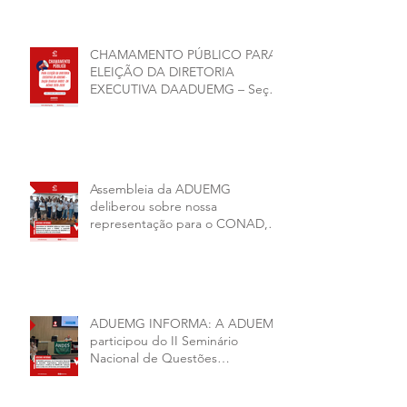
CHAMAMENTO PÚBLICO PARA
ELEIÇÃO DA DIRETORIA
EXECUTIVA DAADUEMG – Seção
Sindical ANDES -SN BIÊNIO
2026–2028
Assembleia da ADUEMG
deliberou sobre nossa
representação para o CONAD, a
comissão eleitoral da diretoria
executiva da ADUEMG e a
conjuntura política da
universidade.
ADUEMG INFORMA: A ADUEMG
participou do II Seminário
Nacional de Questões
Organizativas, Administrativas,
Financeiras e Políticas do ANDES-