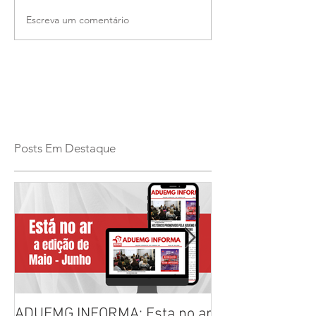
Escreva um comentário
Posts Em Destaque
ADUEMG INFORMA: Esta no ar
RELAÇÃO PREL