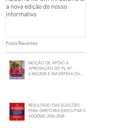
a nova edição do nosso
CHAPAS INSCRI
informativo
ELEIÇÕES ADU
2026/2028
Posts Recentes
MOÇÃO DE APOIO À
APROVAÇÃO DO PL Nº
5.365/2026 E EM DEFESA DA
DEMOCRACIA E DA
AUTONOMIA NAS
UNIVERSIDADES ESTADUAIS DE
MINAS GERAIS
RESULTADO DAS ELEIÇÕES
PARA DIRETORIA EXECUTIVA DA
ADUEMG 2026-2028