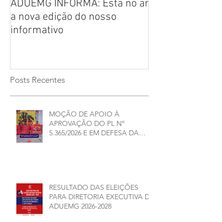
ADUEMG INFORMA: Esta no ar
RELAÇÃO PREL
a nova edição do nosso
CHAPAS INSCRI
informativo
ELEIÇÕES ADU
2026/2028
Posts Recentes
MOÇÃO DE APOIO À
APROVAÇÃO DO PL Nº
5.365/2026 E EM DEFESA DA
DEMOCRACIA E DA
AUTONOMIA NAS
UNIVERSIDADES ESTADUAIS DE
MINAS GERAIS
RESULTADO DAS ELEIÇÕES
PARA DIRETORIA EXECUTIVA DA
ADUEMG 2026-2028