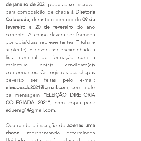
de janeiro de 2021
 poderão se inscrever 
para composição de chapa à 
Diretoria 
Colegiada
, durante o período de 
09 de 
fevereiro a 20 de fevereiro 
do ano 
corrente. A chapa deverá ser formada 
por dois/duas representantes (Titular e 
suplente), e deverá ser encaminhada a 
lista nominal de formação com a 
assinatura do(a)s candidato(a)s 
componentes. Os registros das chapas 
deverão ser feitas pelo e-mail: 
eleicoesdc2021@gmail.com
, com título 
da mensagem 
“ELEIÇÃO DIRETORIA 
COLEGIADA 2021”
, com cópia para: 
aduemg1@gmail.com
. 
Ocorrendo a inscrição de 
apenas uma 
chapa,
 representando determinada 
Unidade, esta será aclamada em 