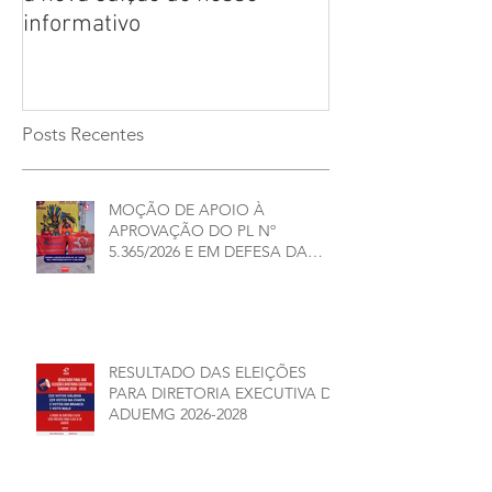
informativo
ELEIÇÕES ADU
2026/2028
Posts Recentes
MOÇÃO DE APOIO À
APROVAÇÃO DO PL Nº
5.365/2026 E EM DEFESA DA
DEMOCRACIA E DA
AUTONOMIA NAS
UNIVERSIDADES ESTADUAIS DE
MINAS GERAIS
RESULTADO DAS ELEIÇÕES
PARA DIRETORIA EXECUTIVA DA
ADUEMG 2026-2028