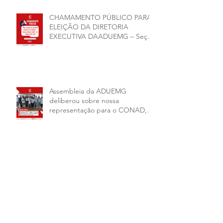
CHAMAMENTO PÚBLICO PARA
ELEIÇÃO DA DIRETORIA
EXECUTIVA DAADUEMG – Seção
Sindical ANDES -SN BIÊNIO
2026–2028
Assembleia da ADUEMG
deliberou sobre nossa
representação para o CONAD, a
comissão eleitoral da diretoria
executiva da ADUEMG e a
conjuntura política da
universidade.
ADUEMG INFORMA: A ADUEMG
participou do II Seminário
Nacional de Questões
Organizativas, Administrativas,
Financeiras e Políticas do ANDES-
SN