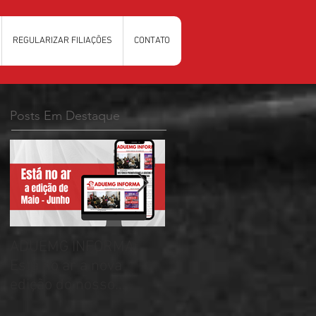
REGULARIZAR FILIAÇÕES
CONTATO
Posts Em Destaque
ADUEMG INFORMA:
RELAÇÃO PRELIMINAR
Esta no ar a nova
DAS CHAPAS
edição do nosso
INSCRITAS - ELEIÇÕES
informativo
ADUEMG 2026/2028