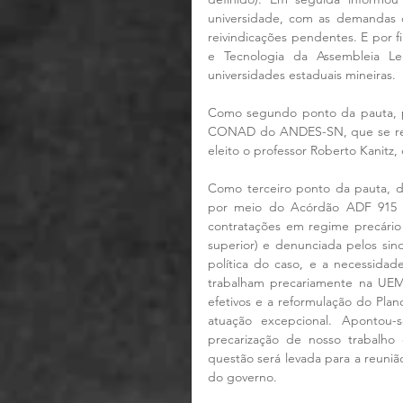
universidade, com as demandas
reivindicações pendentes. E por f
e Tecnologia da Assembleia Le
universidades estaduais mineiras.
Como segundo ponto da pauta, p
CONAD do ANDES-SN, que se realiz
eleito o professor Roberto Kanitz, 
Como terceiro ponto da pauta, d
por meio do Acórdão ADF 915 MG,
contratações em regime precário 
superior) e denunciada pelos sind
política do caso, e a necessida
trabalham precariamente na UEMG
efetivos e a reformulação do Pla
atuação excepcional. Apontou-
precarização de nosso trabalho
questão será levada para a reuniã
do governo.