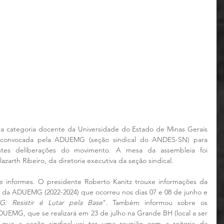
) a categoria docente da Universidade do Estado de Minas Gerais 
 convocada pela ADUEMG (seção sindical do ANDES-SN) para 
tes deliberações do movimento. A mesa da assembleia foi 
zarth Ribeiro, da diretoria executiva da seção sindical.
e informes. O presidente Roberto Kanitz trouxe informações da 
. da ADUEMG (2022-2024) que ocorreu nos dias 07 e 08 de junho e 
: Resistir é Lutar pela Base
". Também informou sobre os 
UEMG, que se realizará em 23 de julho na Grande BH (local a ser 
 que a seção sindical vai ter uma reunião com a reitoria da 