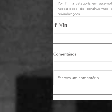
Por fim, a categoria em assembl
necessidade de continuarmos 
reivindicações.
Comentários
Escreva um comentário