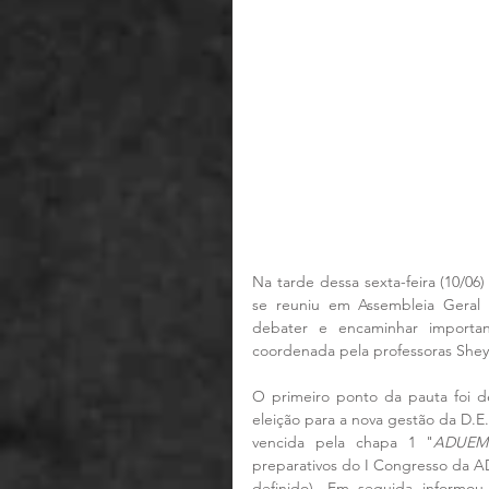
Na tarde dessa sexta-feira (10/06
se reuniu em Assembleia Geral
debater e encaminhar importan
coordenada pela professoras Sheyla
O primeiro ponto da pauta foi d
eleição para a nova gestão da D.E
vencida pela chapa 1 "
ADUEMG
preparativos do I Congresso da AD
definido). Em seguida informou