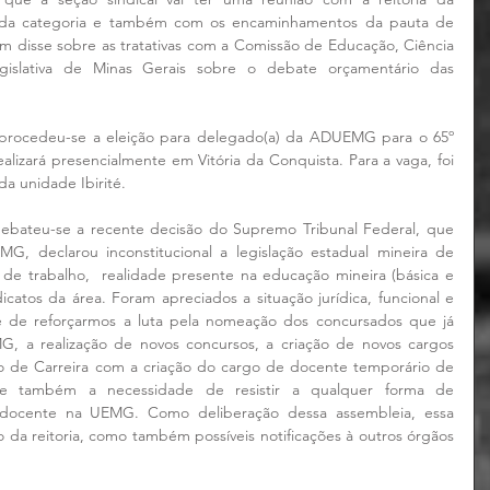
 da categoria e também com os encaminhamentos da pauta de 
im disse sobre as tratativas com a Comissão de Educação, Ciência 
gislativa de Minas Gerais sobre o debate orçamentário das 
rocedeu-se a eleição para delegado(a) da ADUEMG para o 65º 
ará presencialmente em Vitória da Conquista. Para a vaga, foi 
da unidade Ibirité.
ebateu-se a recente decisão do Supremo Tribunal Federal, que 
 declarou inconstitucional a legislação estadual mineira de 
de trabalho,  realidade presente na educação mineira (básica e 
icatos da área. Foram apreciados a situação jurídica, funcional e 
de de reforçarmos a luta pela nomeação dos concursados que já 
, a realização de novos concursos, a criação de novos cargos 
no de Carreira com a criação do cargo de docente temporário de 
se também a necessidade de resistir a qualquer forma de 
 docente na UEMG. Como deliberação dessa assembleia, essa 
o da reitoria, como também possíveis notificações à outros órgãos 