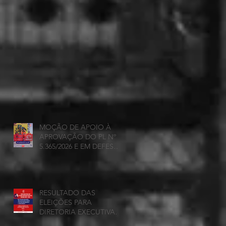
MOÇÃO DE APOIO À
APROVAÇÃO DO PL Nº
5.365/2026 E EM DEFESA
DA DEMOCRACIA E DA
AUTONOMIA NAS
UNIVERSIDADES
ESTADUAIS DE MINAS
RESULTADO DAS
GERAIS
ELEIÇÕES PARA
DIRETORIA EXECUTIVA
DA ADUEMG 2026-2028