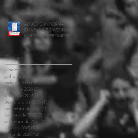
ADUEMG INFORMA:
CHAPAS 1 E 2 ASSINAM
CARTA COMPROMISSO
Arquivo
julho de 2026
(1)
1 post
junho de 2026
(5)
5 posts
maio de 2026
(7)
7 posts
março de 2026
(2)
2 posts
janeiro de 2026
(1)
1 post
dezembro de 2025
(4)
4 posts
novembro de 2025
(1)
1 post
outubro de 2025
(2)
2 posts
setembro de 2025
(2)
2 posts
julho de 2025
(1)
1 post
junho de 2025
(12)
12 posts