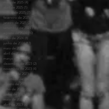
maio de 2025
(4)
4 posts
abril de 2025
(1)
1 post
março de 2025
(7)
7 posts
fevereiro de 2025
(1)
1 post
janeiro de 2025
(2)
2 posts
setembro de 2024
(1)
1 post
agosto de 2024
(10)
10 posts
julho de 2024
(8)
8 posts
junho de 2024
(13)
13 posts
maio de 2024
(12)
12 posts
abril de 2024
(5)
5 posts
março de 2024
(4)
4 posts
dezembro de 2023
(2)
2 posts
novembro de 2023
(4)
4 posts
outubro de 2023
(1)
1 post
setembro de 2023
(7)
7 posts
agosto de 2023
(2)
2 posts
julho de 2023
(2)
2 posts
junho de 2023
(2)
2 posts
maio de 2023
(7)
7 posts
abril de 2023
(4)
4 posts