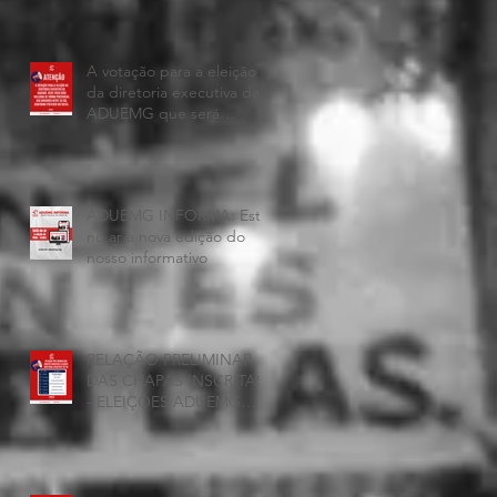
A votação para a eleição
da diretoria executiva da
ADUEMG que será
realizada hoje, 25 de
junho, será presencial nas
unidades.
ADUEMG INFORMA: Esta
no ar a nova edição do
nosso informativo
RELAÇÃO PRELIMINAR
DAS CHAPAS INSCRITAS
- ELEIÇÕES ADUEMG
2026/2028