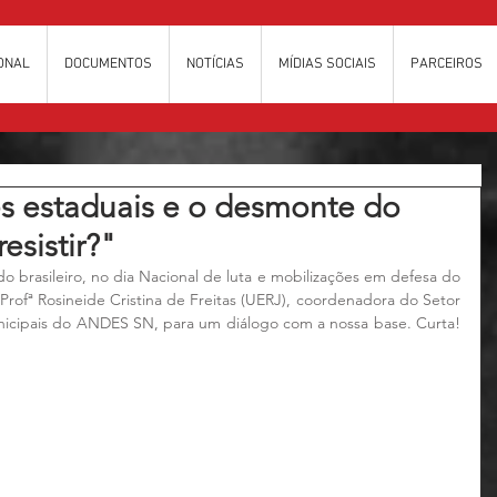
IONAL
DOCUMENTOS
NOTÍCIAS
MÍDIAS SOCIAIS
PARCEIROS
es estaduais e o desmonte do
esistir?"
brasileiro, no dia Nacional de luta e mobilizações em defesa do 
Profª Rosineide Cristina de Freitas (UERJ), coordenadora do Setor 
nicipais do ANDES SN, para um diálogo com a nossa base. Curta! 