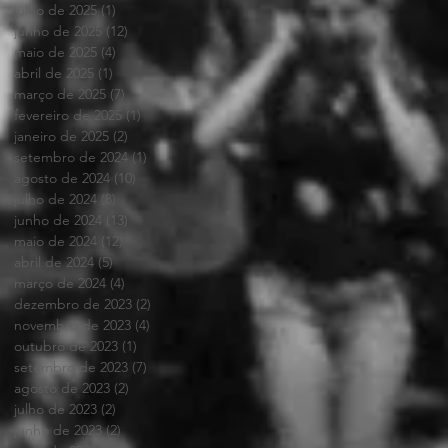
julho de 2025
(1)
1 post
junho de 2025
(12)
12 posts
maio de 2025
(4)
4 posts
abril de 2025
(1)
1 post
março de 2025
(7)
7 posts
fevereiro de 2025
(1)
1 post
janeiro de 2025
(2)
2 posts
setembro de 2024
(1)
1 post
agosto de 2024
(10)
10 posts
julho de 2024
(8)
8 posts
junho de 2024
(13)
13 posts
maio de 2024
(12)
12 posts
abril de 2024
(5)
5 posts
março de 2024
(4)
4 posts
dezembro de 2023
(2)
2 posts
novembro de 2023
(4)
4 posts
outubro de 2023
(1)
1 post
setembro de 2023
(7)
7 posts
agosto de 2023
(2)
2 posts
julho de 2023
(2)
2 posts
junho de 2023
(2)
2 posts