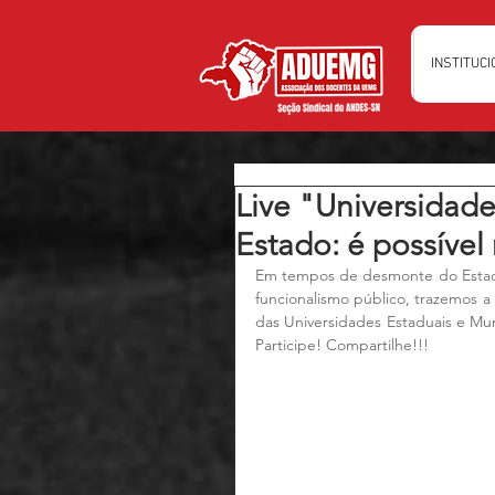
INSTITUC
Live "Universidad
Estado: é possível r
Em tempos de desmonte do Estado 
funcionalismo público, trazemos a 
das Universidades Estaduais e Mu
Participe! Compartilhe!!!