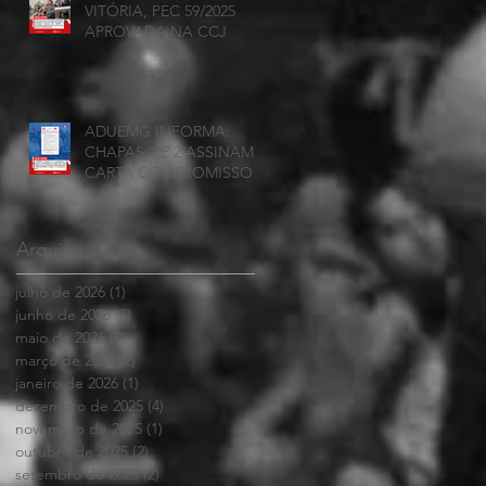
VITÓRIA, PEC 59/2025
APROVADA NA CCJ
ADUEMG INFORMA:
CHAPAS 1 E 2 ASSINAM
CARTA COMPROMISSO
Arquivo
julho de 2026
(1)
1 post
junho de 2026
(5)
5 posts
maio de 2026
(7)
7 posts
março de 2026
(2)
2 posts
janeiro de 2026
(1)
1 post
dezembro de 2025
(4)
4 posts
novembro de 2025
(1)
1 post
outubro de 2025
(2)
2 posts
setembro de 2025
(2)
2 posts