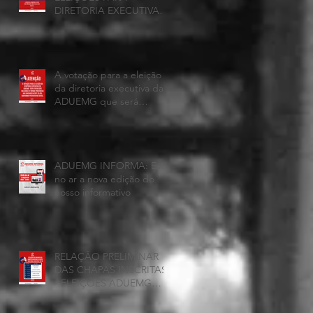
DIRETORIA EXECUTIVA
DA ADUEMG 2026-2028
A votação para a eleição
da diretoria executiva da
ADUEMG que será
realizada hoje, 25 de
junho, será presencial nas
unidades.
ADUEMG INFORMA: Esta
no ar a nova edição do
nosso informativo
RELAÇÃO PRELIMINAR
DAS CHAPAS INSCRITAS
- ELEIÇÕES ADUEMG
2026/2028