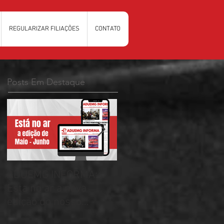
REGULARIZAR FILIAÇÕES
CONTATO
Posts Em Destaque
ADUEMG INFORMA:
RELAÇÃO PRELIMINAR
Esta no ar a nova
DAS CHAPAS
edição do nosso
INSCRITAS - ELEIÇÕES
informativo
ADUEMG 2026/2028