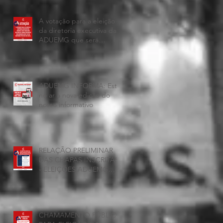
A votação para a eleição
da diretoria executiva da
ADUEMG que será
realizada hoje, 25 de
junho, será presencial nas
unidades.
ADUEMG INFORMA: Esta
no ar a nova edição do
nosso informativo
RELAÇÃO PRELIMINAR
DAS CHAPAS INSCRITAS
- ELEIÇÕES ADUEMG
2026/2028
CHAMAMENTO PÚBLICO