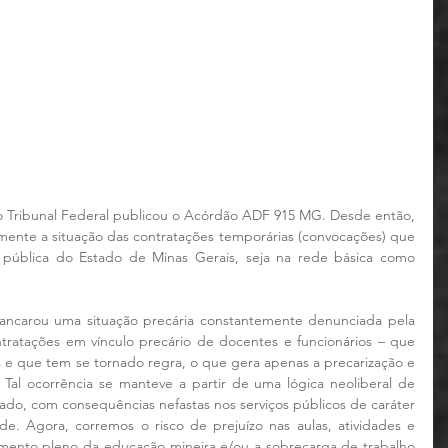
 Tribunal Federal publicou o Acórdão ADF 915 MG. Desde então, 
mente a situação das contratações temporárias (convocações) que 
pública do Estado de Minas Gerais, seja na rede básica como 
ncarou uma situação precária constantemente denunciada pela 
ntratações em vínculo precário de docentes e funcionários – que 
 e que tem se tornado regra, o que gera apenas a precarização e 
 Tal ocorrência se manteve a partir de uma lógica neoliberal de 
do, com consequências nefastas nos serviços públicos de caráter 
de. Agora, corremos o risco de prejuízo nas aulas, atividades e 
mento pleno da educação mineira e/ou a sobrecarga de trabalho 