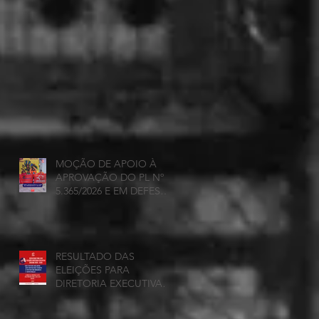
MOÇÃO DE APOIO À
APROVAÇÃO DO PL Nº
5.365/2026 E EM DEFESA
DA DEMOCRACIA E DA
AUTONOMIA NAS
UNIVERSIDADES
ESTADUAIS DE MINAS
RESULTADO DAS
GERAIS
ELEIÇÕES PARA
DIRETORIA EXECUTIVA
DA ADUEMG 2026-2028