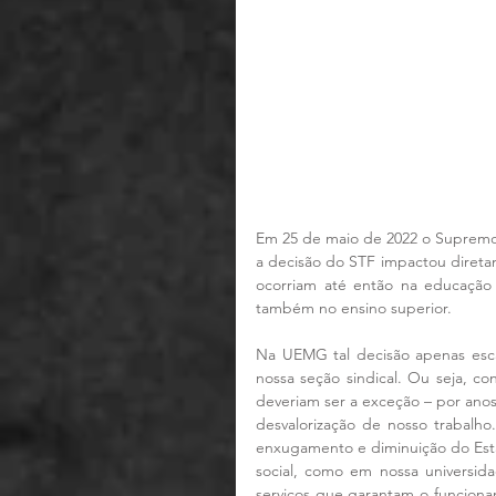
Em 25 de maio de 2022 o Supremo
a decisão do STF impactou direta
ocorriam até então na educação 
também no ensino superior.
Na UEMG tal decisão apenas esca
nossa seção sindical. Ou seja, co
deveriam ser a exceção – por anos
desvalorização de nosso trabalho.
enxugamento e diminuição do Esta
social, como em nossa universida
serviços que garantam o funciona