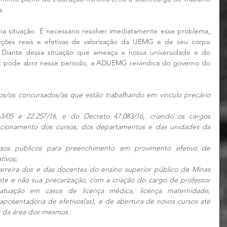
s.
a situação. É necessário resolver imediatamente esse problema, 
ões reais e efetivas de valorização da UEMG e de seu corpo 
. Diante dessa situação que ameaça a nossa universidade e do 
 pode abrir nesse período, a ADUEMG reivindica do governo do 
/os concursados/as que estão trabalhando em vínculo precário 
3/05 e 22.257/16, e do Decreto 47.083/16, criando os cargos 
ncionamento dos cursos, dos departamentos e das unidades da 
rsos públicos para preenchimento em provimento efetivo de 
tivos;
rreira dos e das docentes do ensino superior público de Minas 
nte e não sua precarização, com a criação do cargo de professor 
 atuação em casos de licença médica, licença maternidade, 
posentadoria de efetivos(as), e de abertura de novos cursos até 
s da área dos mesmos.