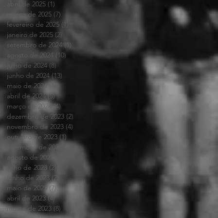
abril de 2025
(1)
1 post
março de 2025
(7)
7 posts
fevereiro de 2025
(1)
1 post
janeiro de 2025
(2)
2 posts
setembro de 2024
(1)
1 post
agosto de 2024
(10)
10 posts
julho de 2024
(8)
8 posts
junho de 2024
(13)
13 posts
maio de 2024
(12)
12 posts
abril de 2024
(5)
5 posts
março de 2024
(4)
4 posts
dezembro de 2023
(2)
2 posts
novembro de 2023
(4)
4 posts
outubro de 2023
(1)
1 post
setembro de 2023
(7)
7 posts
agosto de 2023
(2)
2 posts
julho de 2023
(2)
2 posts
junho de 2023
(2)
2 posts
maio de 2023
(7)
7 posts
abril de 2023
(4)
4 posts
março de 2023
(8)
8 posts