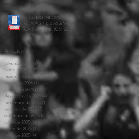
ADUEMG INFORMA:
CHAPAS 1 E 2 ASSINAM
CARTA COMPROMISSO
Arquivo
julho de 2026
(1)
1 post
junho de 2026
(5)
5 posts
maio de 2026
(7)
7 posts
março de 2026
(2)
2 posts
janeiro de 2026
(1)
1 post
dezembro de 2025
(4)
4 posts
novembro de 2025
(1)
1 post
outubro de 2025
(2)
2 posts
setembro de 2025
(2)
2 posts
julho de 2025
(1)
1 post
junho de 2025
(12)
12 posts
maio de 2025
(4)
4 posts