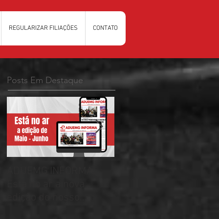
REGULARIZAR FILIAÇÕES
CONTATO
Posts Em Destaque
ADUEMG INFORMA:
RELAÇÃO PRELIMINAR
Esta no ar a nova
DAS CHAPAS
edição do nosso
INSCRITAS - ELEIÇÕES
informativo
ADUEMG 2026/2028