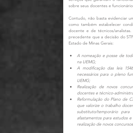
sobre seus docentes e funcionário
Contudo, não basta evidenciar um
como também estabelecer condiç
docente e de técnicos/analistas
precedente que a decisão do STF
Estado de Minas Gerais:
A nomeação e posse de todos
na UEMG;
A modificação das leis 1546
necessários para o pleno fu
UEMG;
Realização de novos concu
docentes e técnico-administra
Reformulação do Plano de Ca
que valorize o trabalho doce
substituto/temporário para
afastamentos para estudos e a
realização de novos concurso