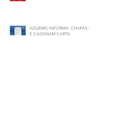
ADUEMG INFORMA: CHAPAS 1
E 2 ASSINAM CARTA
COMPROMISSO
Arquivo
julho de 2026
(1)
1 post
junho de 2026
(5)
5 posts
maio de 2026
(7)
7 posts
março de 2026
(2)
2 posts
janeiro de 2026
(1)
1 post
dezembro de 2025
(4)
4 posts
novembro de 2025
(1)
1 post
outubro de 2025
(2)
2 posts
setembro de 2025
(2)
2 posts