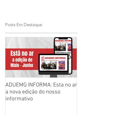
Posts Em Destaque
ADUEMG INFORMA: Esta no ar
RELAÇÃO PREL
a nova edição do nosso
CHAPAS INSCRI
informativo
ELEIÇÕES ADU
2026/2028