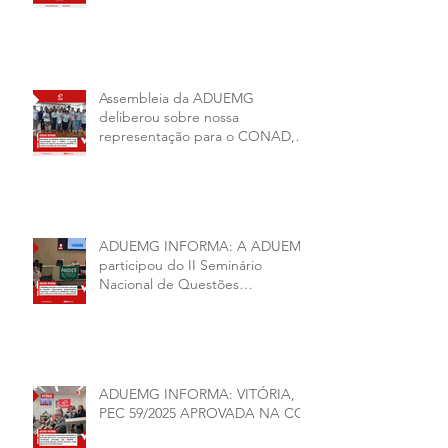
Sindical ANDES -SN BIÊNIO
2026–2028
Assembleia da ADUEMG
deliberou sobre nossa
representação para o CONAD, a
comissão eleitoral da diretoria
executiva da ADUEMG e a
conjuntura política da
universidade.
ADUEMG INFORMA: A ADUEMG
participou do II Seminário
Nacional de Questões
Organizativas, Administrativas,
Financeiras e Políticas do ANDES-
SN
ADUEMG INFORMA: VITÓRIA,
PEC 59/2025 APROVADA NA CCJ