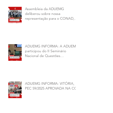
Assembleia da ADUEMG
deliberou sobre nossa
representação para o CONAD, a
comissão eleitoral da diretoria
executiva da ADUEMG e a
conjuntura política da
universidade.
ADUEMG INFORMA: A ADUEMG
participou do II Seminário
Nacional de Questões
Organizativas, Administrativas,
Financeiras e Políticas do ANDES-
SN
ADUEMG INFORMA: VITÓRIA,
PEC 59/2025 APROVADA NA CCJ