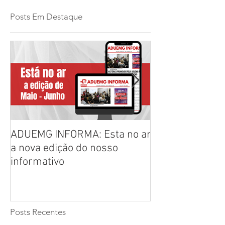
Posts Em Destaque
ADUEMG INFORMA: Esta no ar
RELAÇÃO PREL
a nova edição do nosso
CHAPAS INSCRI
informativo
ELEIÇÕES ADU
2026/2028
Posts Recentes