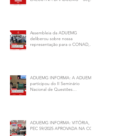
Sindical ANDES -SN BIÊNIO
2026–2028
Assembleia da ADUEMG
deliberou sobre nossa
representação para o CONAD, a
comissão eleitoral da diretoria
executiva da ADUEMG e a
conjuntura política da
universidade.
ADUEMG INFORMA: A ADUEMG
participou do II Seminário
Nacional de Questões
Organizativas, Administrativas,
Financeiras e Políticas do ANDES-
SN
ADUEMG INFORMA: VITÓRIA,
PEC 59/2025 APROVADA NA CCJ