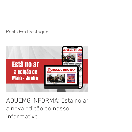
Posts Em Destaque
ADUEMG INFORMA: Esta no ar
RELAÇÃO PREL
a nova edição do nosso
CHAPAS INSCRI
informativo
ELEIÇÕES ADU
2026/2028