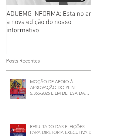
ADUEMG INFORMA: Esta no ar
RELAÇÃO PREL
a nova edição do nosso
CHAPAS INSCRI
informativo
ELEIÇÕES ADU
2026/2028
Posts Recentes
MOÇÃO DE APOIO À
APROVAÇÃO DO PL Nº
5.365/2026 E EM DEFESA DA
DEMOCRACIA E DA
AUTONOMIA NAS
UNIVERSIDADES ESTADUAIS DE
MINAS GERAIS
RESULTADO DAS ELEIÇÕES
PARA DIRETORIA EXECUTIVA DA