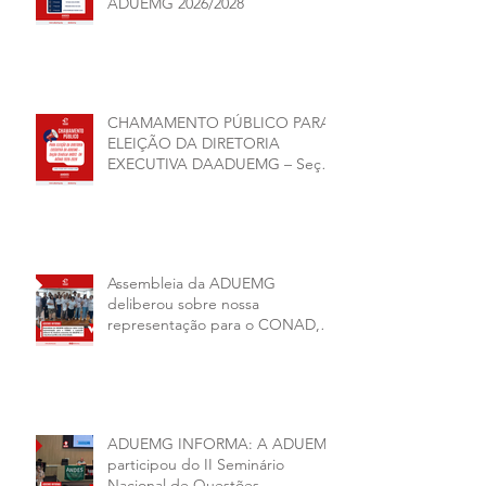
ADUEMG 2026/2028
CHAMAMENTO PÚBLICO PARA
ELEIÇÃO DA DIRETORIA
EXECUTIVA DAADUEMG – Seção
Sindical ANDES -SN BIÊNIO
2026–2028
Assembleia da ADUEMG
deliberou sobre nossa
representação para o CONAD, a
comissão eleitoral da diretoria
executiva da ADUEMG e a
conjuntura política da
universidade.
ADUEMG INFORMA: A ADUEMG
participou do II Seminário
Nacional de Questões