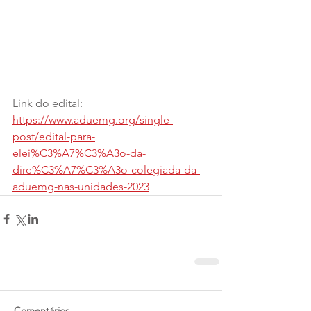
Link do edital: 
https://www.aduemg.org/single-
post/edital-para-
elei%C3%A7%C3%A3o-da-
dire%C3%A7%C3%A3o-colegiada-da-
aduemg-nas-unidades-2023
Comentários