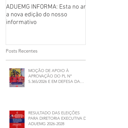
ADUEMG INFORMA: Esta no ar
RELAÇÃO PREL
a nova edição do nosso
CHAPAS INSCRI
informativo
ELEIÇÕES ADU
2026/2028
Posts Recentes
MOÇÃO DE APOIO À
APROVAÇÃO DO PL Nº
5.365/2026 E EM DEFESA DA
DEMOCRACIA E DA
AUTONOMIA NAS
UNIVERSIDADES ESTADUAIS DE
MINAS GERAIS
RESULTADO DAS ELEIÇÕES
PARA DIRETORIA EXECUTIVA DA
ADUEMG 2026-2028