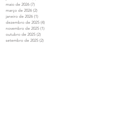
maio de 2026
(7)
7 posts
março de 2026
(2)
2 posts
janeiro de 2026
(1)
1 post
dezembro de 2025
(4)
4 posts
novembro de 2025
(1)
1 post
outubro de 2025
(2)
2 posts
setembro de 2025
(2)
2 posts
julho de 2025
(1)
1 post
junho de 2025
(12)
12 posts
maio de 2025
(4)
4 posts
abril de 2025
(1)
1 post
março de 2025
(7)
7 posts
fevereiro de 2025
(1)
1 post
janeiro de 2025
(2)
2 posts
setembro de 2024
(1)
1 post
agosto de 2024
(10)
10 posts
julho de 2024
(8)
8 posts
junho de 2024
(13)
13 posts
maio de 2024
(12)
12 posts
abril de 2024
(5)
5 posts
março de 2024
(4)
4 posts