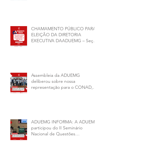
CHAMAMENTO PÚBLICO PARA
ELEIÇÃO DA DIRETORIA
EXECUTIVA DAADUEMG – Seção
Sindical ANDES -SN BIÊNIO
2026–2028
Assembleia da ADUEMG
deliberou sobre nossa
representação para o CONAD, a
comissão eleitoral da diretoria
executiva da ADUEMG e a
conjuntura política da
universidade.
ADUEMG INFORMA: A ADUEMG
participou do II Seminário
Nacional de Questões
Organizativas, Administrativas,