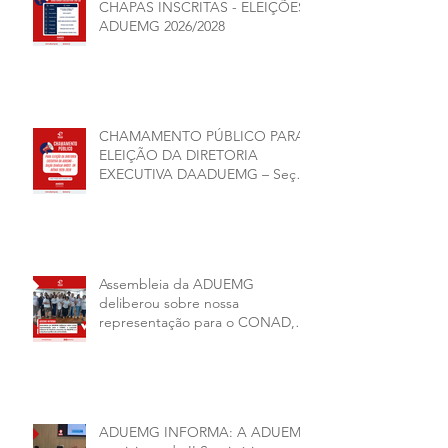
CHAPAS INSCRITAS - ELEIÇÕES
ADUEMG 2026/2028
CHAMAMENTO PÚBLICO PARA
ELEIÇÃO DA DIRETORIA
EXECUTIVA DAADUEMG – Seção
Sindical ANDES -SN BIÊNIO
2026–2028
Assembleia da ADUEMG
deliberou sobre nossa
representação para o CONAD, a
comissão eleitoral da diretoria
executiva da ADUEMG e a
conjuntura política da
universidade.
ADUEMG INFORMA: A ADUEMG