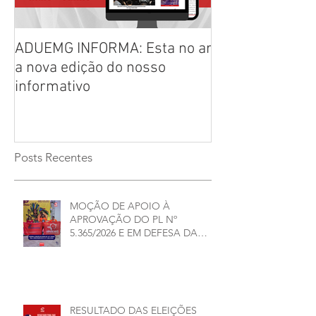
ADUEMG INFORMA: Esta no ar
RELAÇÃO PREL
a nova edição do nosso
CHAPAS INSCRI
informativo
ELEIÇÕES ADU
2026/2028
Posts Recentes
MOÇÃO DE APOIO À
APROVAÇÃO DO PL Nº
5.365/2026 E EM DEFESA DA
DEMOCRACIA E DA
AUTONOMIA NAS
UNIVERSIDADES ESTADUAIS DE
MINAS GERAIS
RESULTADO DAS ELEIÇÕES