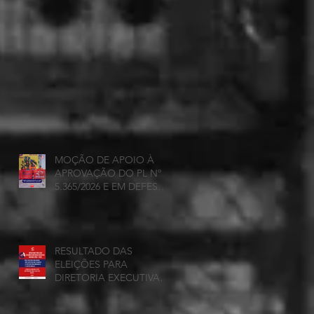
MOÇÃO DE APOIO À
APROVAÇÃO DO PL Nº
5.365/2026 E EM DEFESA
DA DEMOCRACIA E DA
AUTONOMIA NAS
UNIVERSIDADES
ESTADUAIS DE MINAS
RESULTADO DAS
GERAIS
ELEIÇÕES PARA
DIRETORIA EXECUTIVA
DA ADUEMG 2026-2028