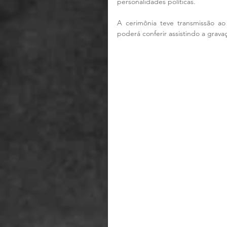
personalidades políticas.
A cerimônia teve transmissão a
poderá conferir assistindo a gravaç