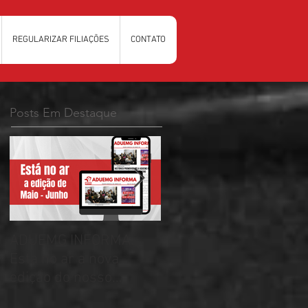
REGULARIZAR FILIAÇÕES
CONTATO
Posts Em Destaque
ADUEMG INFORMA:
RELAÇÃO PRELIMINAR
Esta no ar a nova
DAS CHAPAS
edição do nosso
INSCRITAS - ELEIÇÕES
informativo
ADUEMG 2026/2028