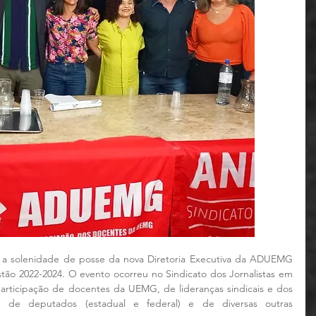
u a solenidade de posse da nova Diretoria Executiva da ADUEMG 
tão 2022-2024. O evento ocorreu no Sindicato dos Jornalistas em 
articipação de docentes da UEMG, de lideranças sindicais e dos 
a, de deputados (estadual e federal) e de diversas outras 