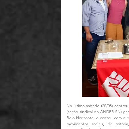
No último sábado (20/08) ocorre
(seção sindical do ANDES-SN) ges
Belo Horizonte, e contou com a p
movimentos sociais, da reitori