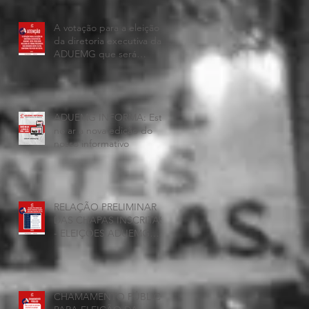
A votação para a eleição
da diretoria executiva da
ADUEMG que será
realizada hoje, 25 de
junho, será presencial nas
unidades.
ADUEMG INFORMA: Esta
no ar a nova edição do
nosso informativo
RELAÇÃO PRELIMINAR
DAS CHAPAS INSCRITAS
- ELEIÇÕES ADUEMG
2026/2028
CHAMAMENTO PÚBLICO