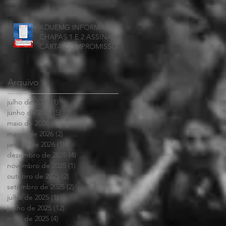
ADUEMG INFORMA:
CHAPAS 1 E 2 ASSINAM
CARTA COMPROMISSO
Arquivo
julho de 2026
(1)
1 post
junho de 2026
(5)
5 posts
maio de 2026
(7)
7 posts
março de 2026
(2)
2 posts
janeiro de 2026
(1)
1 post
dezembro de 2025
(4)
4 posts
novembro de 2025
(1)
1 post
outubro de 2025
(2)
2 posts
setembro de 2025
(2)
2 posts
julho de 2025
(1)
1 post
junho de 2025
(12)
12 posts
maio de 2025
(4)
4 posts