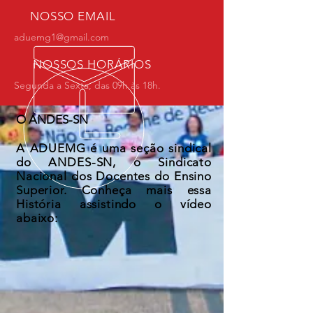
NOSSO EMAIL
aduemg1@gmail.com
NOSSOS HORÁRIOS
Segunda a Sexta, das 09h às 18h.
O ANDES-SN
A ADUEMG é uma seção sindical
do ANDES-SN, o Sindicato
Nacional dos Docentes do Ensino
Superior. Conheça mais essa
História assistindo o vídeo
abaixo: