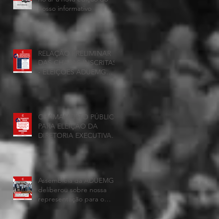
nosso informativo
RELAÇÃO PRELIMINAR
DAS CHAPAS INSCRITAS
- ELEIÇÕES ADUEMG
2026/2028
CHAMAMENTO PÚBLICO
PARA ELEIÇÃO DA
DIRETORIA EXECUTIVA
DAADUEMG – Seção
Sindical ANDES -SN
BIÊNIO 2026–2028
Assembleia da ADUEMG
deliberou sobre nossa
representação para o
CONAD, a comissão
eleitoral da diretoria