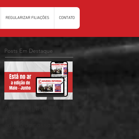
REGULARIZAR FILIAÇÕES
CONTATO
Posts Em Destaque
ADUEMG INFORMA:
RELAÇÃO PRELIMINAR
Esta no ar a nova
DAS CHAPAS
edição do nosso
INSCRITAS - ELEIÇÕES
informativo
ADUEMG 2026/2028