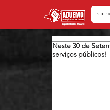
INSTITUC
Neste 30 de Setem
serviços públicos!