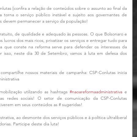
tas [confira a relação de conteúdos sobre o assunto ao final da 
a torna o serviço público instável e sujeito aos governantes de 
res devem permanecer a serviço da população!
gratuito, de qualidade e adequado às pessoas. O que Bolsonaro e 
lucros dos mais ricos, privatizar os serviços e entregar tudo para 
 que conste na reforma serve para defender os interesses da 
r isso, neste dia 30 de Setembro, vamos à luta em defesa dos 
compartilhe nossos materiais de campanha: CSP-Conlutas inicia 
nistrativa 
obilização utilizando as hashtags 
#naoareformaadministrativa
 e 
s redes sociais! O setor de comunicação da CSP-Conlutas 
iverem em seus conteúdos as # sugeridas!
ativa, ao desmonte dos serviços públicos e à política ultraliberal 
rias. Participe deste dia luta!