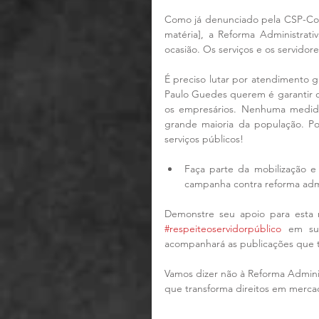
Como já denunciado pela CSP-Conlu
matéria], a Reforma Administrativ
ocasião. Os serviços e os servido
É preciso lutar por atendimento 
Paulo Guedes querem é garantir os 
os empresários. Nenhuma medida
grande maioria da população. Po
serviços públicos!
Faça parte da mobilização e 
campanha contra reforma admi
Demonstre seu apoio para esta m
#respeiteoservidorpúblico
 em sua
acompanhará as publicações que t
Vamos dizer não à Reforma Administr
que transforma direitos em mercado