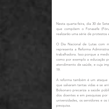
Nesta quarta-feira, dia 30 de Set
que compõem o Fonasefe (Fórum 
realizarão uma série de protestos
O Dia Nacional de Lutas com ma
representa a Reforma Administra
trabalhadora. Isso porque a medid
como por exemplo a educação púb
atendimento de saúde, e cuja imp
19.
A reforma também é um ataque ao
que salvaram tantas vidas e se arr
Bolsonaro precariza a saúde públ
dos doentes e em pesquisas por v
universidades, os servidores e os
pesquisa.