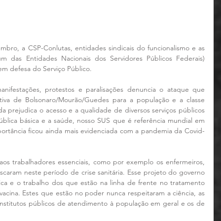
embro, a CSP-Conlutas, entidades sindicais do funcionalismo e as 
das Entidades Nacionais dos Servidores Públicos Federais) 
 em defesa do Serviço Público.
nifestações, protestos e paralisações denuncia o ataque que 
tiva de Bolsonaro/Mourão/Guedes para a população e a classe 
a prejudica o acesso e a qualidade de diversos serviços públicos 
lica básica e a saúde, nosso SUS que é referência mundial em 
ortância ficou ainda mais evidenciada com a pandemia da Covid-
s trabalhadores essenciais, como por exemplo os enfermeiros, 
iscaram neste período de crise sanitária. Esse projeto do governo 
ica e o trabalho dos que estão na linha de frente no tratamento 
acina. Estes que estão no poder nunca respeitaram a ciência, as 
 institutos públicos de atendimento à população em geral e os de 