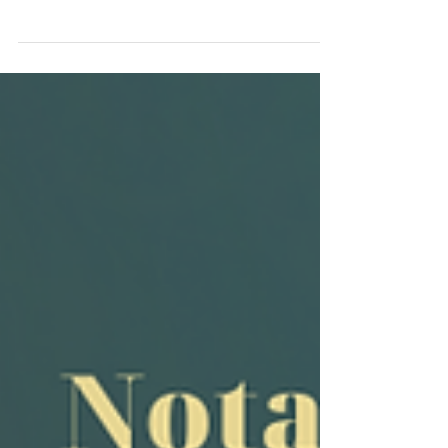
A ADUEMG – Associação dos e das Docentes da
UEMG – seção sindical do ANDES-SN – vem a
público manifestar apoio e solidariedade aos...