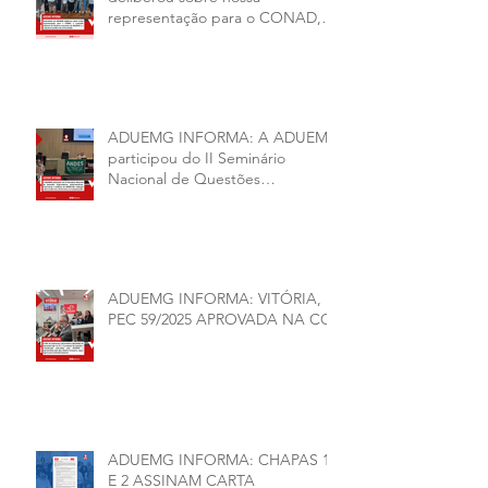
representação para o CONAD, a
comissão eleitoral da diretoria
executiva da ADUEMG e a
conjuntura política da
universidade.
ADUEMG INFORMA: A ADUEMG
participou do II Seminário
Nacional de Questões
Organizativas, Administrativas,
Financeiras e Políticas do ANDES-
SN
ADUEMG INFORMA: VITÓRIA,
PEC 59/2025 APROVADA NA CCJ
ADUEMG INFORMA: CHAPAS 1
E 2 ASSINAM CARTA