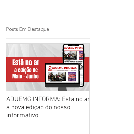
Posts Em Destaque
ADUEMG INFORMA: Esta no ar
RELAÇÃO PREL
a nova edição do nosso
CHAPAS INSCRI
informativo
ELEIÇÕES ADU
2026/2028