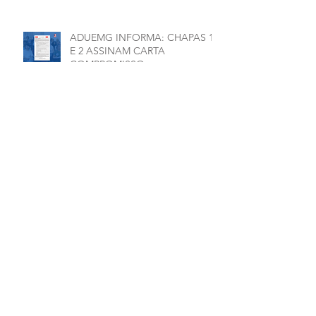
ADUEMG INFORMA: CHAPAS 1
E 2 ASSINAM CARTA
COMPROMISSO
Arquivo
julho de 2026
(1)
1 post
junho de 2026
(5)
5 posts
maio de 2026
(7)
7 posts
março de 2026
(2)
2 posts
janeiro de 2026
(1)
1 post
dezembro de 2025
(4)
4 posts
novembro de 2025
(1)
1 post
outubro de 2025
(2)
2 posts
setembro de 2025
(2)
2 posts
julho de 2025
(1)
1 post