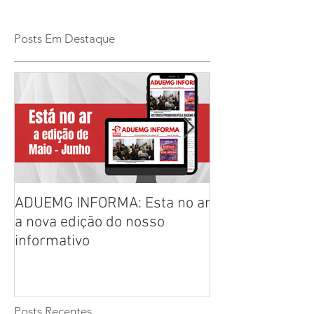
Posts Em Destaque
ADUEMG INFORMA: Esta no ar
RELAÇÃO PREL
a nova edição do nosso
CHAPAS INSCRI
informativo
ELEIÇÕES ADU
2026/2028
Posts Recentes