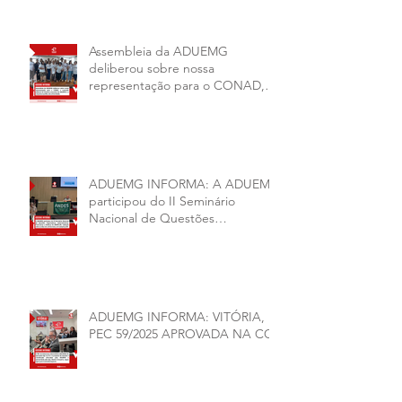
Assembleia da ADUEMG
deliberou sobre nossa
representação para o CONAD, a
comissão eleitoral da diretoria
executiva da ADUEMG e a
conjuntura política da
universidade.
ADUEMG INFORMA: A ADUEMG
participou do II Seminário
Nacional de Questões
Organizativas, Administrativas,
Financeiras e Políticas do ANDES-
SN
ADUEMG INFORMA: VITÓRIA,
PEC 59/2025 APROVADA NA CCJ