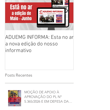
ADUEMG INFORMA: Esta no ar
RELAÇÃO PREL
a nova edição do nosso
CHAPAS INSCRI
informativo
ELEIÇÕES ADU
2026/2028
Posts Recentes
MOÇÃO DE APOIO À
APROVAÇÃO DO PL Nº
5.365/2026 E EM DEFESA DA
DEMOCRACIA E DA