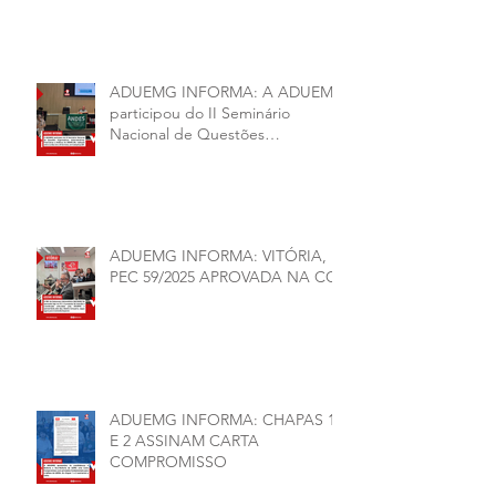
executiva da ADUEMG e a
conjuntura política da
universidade.
ADUEMG INFORMA: A ADUEMG
participou do II Seminário
Nacional de Questões
Organizativas, Administrativas,
Financeiras e Políticas do ANDES-
SN
ADUEMG INFORMA: VITÓRIA,
PEC 59/2025 APROVADA NA CCJ
ADUEMG INFORMA: CHAPAS 1
E 2 ASSINAM CARTA
COMPROMISSO