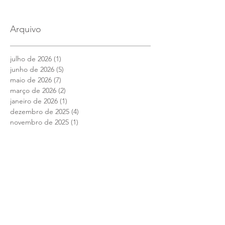
Arquivo
julho de 2026
(1)
1 post
junho de 2026
(5)
5 posts
maio de 2026
(7)
7 posts
março de 2026
(2)
2 posts
janeiro de 2026
(1)
1 post
dezembro de 2025
(4)
4 posts
novembro de 2025
(1)
1 post
outubro de 2025
(2)
2 posts
setembro de 2025
(2)
2 posts
julho de 2025
(1)
1 post
junho de 2025
(12)
12 posts
maio de 2025
(4)
4 posts
abril de 2025
(1)
1 post
março de 2025
(7)
7 posts
fevereiro de 2025
(1)
1 post
janeiro de 2025
(2)
2 posts