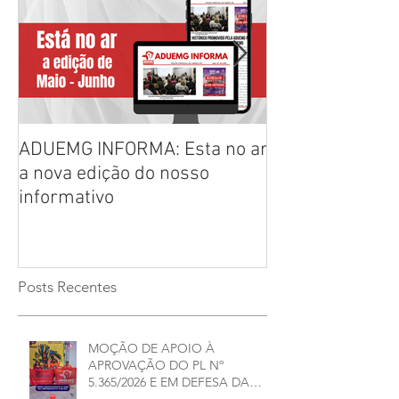
ADUEMG INFORMA: Esta no ar
RELAÇÃO PREL
a nova edição do nosso
CHAPAS INSCRI
informativo
ELEIÇÕES ADU
2026/2028
Posts Recentes
MOÇÃO DE APOIO À
APROVAÇÃO DO PL Nº
5.365/2026 E EM DEFESA DA
DEMOCRACIA E DA