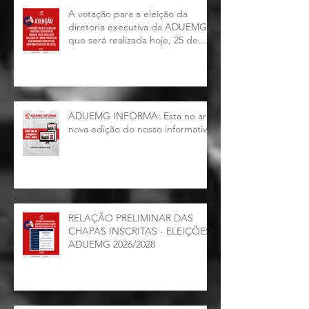
A votação para a eleição da
diretoria executiva da ADUEMG
que será realizada hoje, 25 de
junho, será presencial nas
unidades.
ADUEMG INFORMA: Esta no ar a
nova edição do nosso informativo
RELAÇÃO PRELIMINAR DAS
CHAPAS INSCRITAS - ELEIÇÕES
ADUEMG 2026/2028