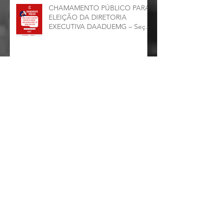
CHAMAMENTO PÚBLICO PARA
ELEIÇÃO DA DIRETORIA
EXECUTIVA DAADUEMG – Seção
Sindical ANDES -SN BIÊNIO
2026–2028
Assembleia da ADUEMG
deliberou sobre nossa
representação para o CONAD, a
comissão eleitoral da diretoria
executiva da ADUEMG e a
conjuntura política da
universidade.
ADUEMG INFORMA: A ADUEMG
participou do II Seminário
Nacional de Questões
Organizativas, Administrativas,
Financeiras e Políticas do ANDES-
SN