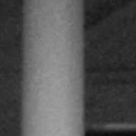
ADUEMG encaminhou em julho, ofício para a ALM
solicitando a