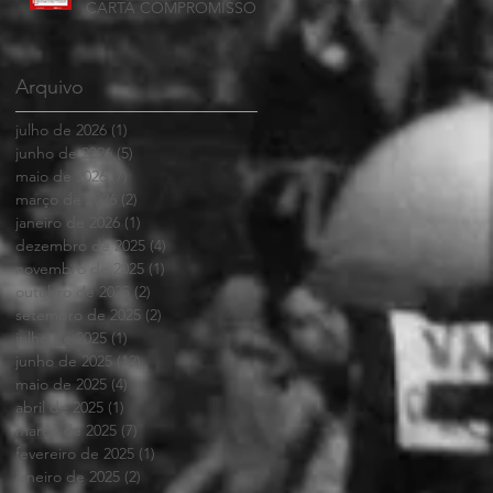
CARTA COMPROMISSO
Arquivo
julho de 2026
(1)
1 post
junho de 2026
(5)
5 posts
maio de 2026
(7)
7 posts
março de 2026
(2)
2 posts
janeiro de 2026
(1)
1 post
dezembro de 2025
(4)
4 posts
novembro de 2025
(1)
1 post
outubro de 2025
(2)
2 posts
setembro de 2025
(2)
2 posts
julho de 2025
(1)
1 post
junho de 2025
(12)
12 posts
maio de 2025
(4)
4 posts
abril de 2025
(1)
1 post
março de 2025
(7)
7 posts
fevereiro de 2025
(1)
1 post
janeiro de 2025
(2)
2 posts