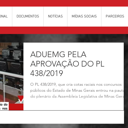
IONAL
DOCUMENTOS
NOTÍCIAS
MÍDIAS SOCIAIS
PARCEIROS
ADUEMG PELA
APROVAÇÃO DO PL
438/2019
O PL 438/2019, que cria cotas raciais nos concursos
públicos do Estado de Minas Gerais entrou na pauta
do plenário da Assembleia Legislativa de Minas Gerais
(ALMG) nesta quarta-feira (12/11). A ADUEMG esteve
presente, representada pela nossa Secretária Executi
Cristiana Fonseca. O PL não chegou a ser votado pois
teve emenda apresentada e dessa forma precisa volta
a ser analisado na Comissão de Direitos Humanos. A