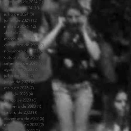
setembro de 2024
(1)
1 post
agosto de 2024
(10)
10 posts
julho de 2024
(8)
8 posts
junho de 2024
(13)
13 posts
maio de 2024
(12)
12 posts
abril de 2024
(5)
5 posts
março de 2024
(4)
4 posts
dezembro de 2023
(2)
2 posts
novembro de 2023
(4)
4 posts
outubro de 2023
(1)
1 post
setembro de 2023
(7)
7 posts
agosto de 2023
(2)
2 posts
julho de 2023
(2)
2 posts
junho de 2023
(2)
2 posts
maio de 2023
(7)
7 posts
abril de 2023
(4)
4 posts
março de 2023
(8)
8 posts
fevereiro de 2023
(1)
1 post
janeiro de 2023
(1)
1 post
dezembro de 2022
(5)
5 posts
novembro de 2022
(2)
2 posts
outubro de 2022
(1)
1 post