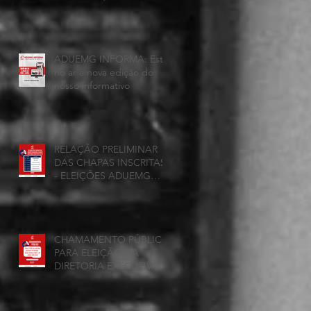
realizada hoje, 25 de
junho, será presencial nas
unidades.
ADUEMG INFORMA: Esta
no ar a nova edição do
nosso informativo
RELAÇÃO PRELIMINAR
DAS CHAPAS INSCRITAS
- ELEIÇÕES ADUEMG
2026/2028
CHAMAMENTO PÚBLICO
PARA ELEIÇÃO DA
DIRETORIA EXECUTIVA
DAADUEMG – Seção
Sindical ANDES -SN
BIÊNIO 2026–2028