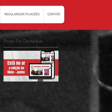
REGULARIZAR FILIAÇÕES
CONTATO
Posts Em Destaque
ADUEMG INFORMA:
RELAÇÃO PRELIMINAR
Esta no ar a nova
DAS CHAPAS
va
edição do nosso
INSCRITAS - ELEIÇÕES
r
informativo
ADUEMG 2026/2028