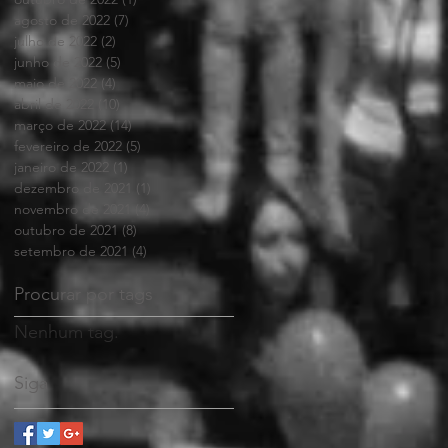
agosto de 2022
(7)
7 posts
julho de 2022
(2)
2 posts
junho de 2022
(5)
5 posts
maio de 2022
(4)
4 posts
abril de 2022
(10)
10 posts
março de 2022
(14)
14 posts
fevereiro de 2022
(5)
5 posts
janeiro de 2022
(1)
1 post
dezembro de 2021
(1)
1 post
novembro de 2021
(4)
4 posts
outubro de 2021
(8)
8 posts
setembro de 2021
(4)
4 posts
Procurar por tags
Nenhum tag.
Siga