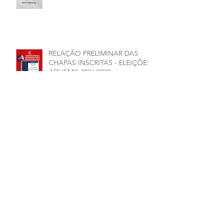
RELAÇÃO PRELIMINAR DAS
CHAPAS INSCRITAS - ELEIÇÕES
ADUEMG 2026/2028
CHAMAMENTO PÚBLICO PARA
ELEIÇÃO DA DIRETORIA
EXECUTIVA DAADUEMG – Seção
Sindical ANDES -SN BIÊNIO
2026–2028
Assembleia da ADUEMG
deliberou sobre nossa
representação para o CONAD, a