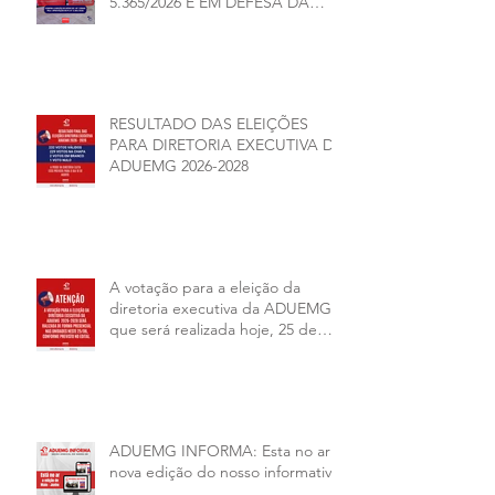
5.365/2026 E EM DEFESA DA
DEMOCRACIA E DA
AUTONOMIA NAS
UNIVERSIDADES ESTADUAIS DE
MINAS GERAIS
RESULTADO DAS ELEIÇÕES
PARA DIRETORIA EXECUTIVA DA
ADUEMG 2026-2028
A votação para a eleição da
diretoria executiva da ADUEMG
que será realizada hoje, 25 de
junho, será presencial nas
unidades.
ADUEMG INFORMA: Esta no ar a
nova edição do nosso informativo