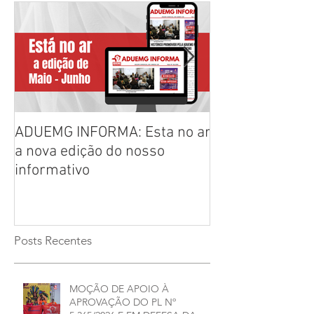
ADUEMG INFORMA: Esta no ar
RELAÇÃO PREL
a nova edição do nosso
CHAPAS INSCRI
informativo
ELEIÇÕES ADU
2026/2028
Posts Recentes
MOÇÃO DE APOIO À
APROVAÇÃO DO PL Nº