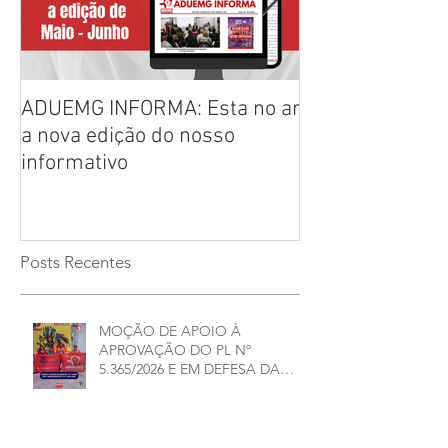
ADUEMG INFORMA: Esta no ar
RELAÇÃO PREL
a nova edição do nosso
CHAPAS INSCRI
informativo
ELEIÇÕES ADU
2026/2028
Posts Recentes
MOÇÃO DE APOIO À
APROVAÇÃO DO PL Nº
5.365/2026 E EM DEFESA DA
DEMOCRACIA E DA
AUTONOMIA NAS
UNIVERSIDADES ESTADUAIS DE
MINAS GERAIS