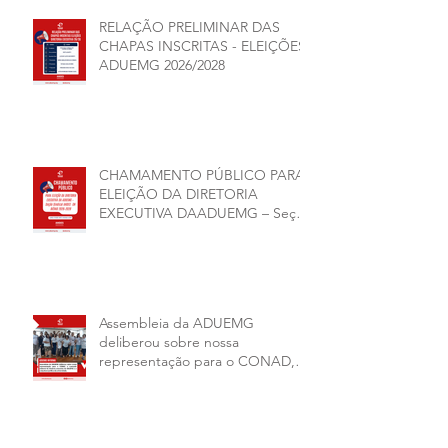
RELAÇÃO PRELIMINAR DAS
CHAPAS INSCRITAS - ELEIÇÕES
ADUEMG 2026/2028
CHAMAMENTO PÚBLICO PARA
ELEIÇÃO DA DIRETORIA
EXECUTIVA DAADUEMG – Seção
Sindical ANDES -SN BIÊNIO
2026–2028
Assembleia da ADUEMG
deliberou sobre nossa
representação para o CONAD, a
comissão eleitoral da diretoria
executiva da ADUEMG e a
conjuntura política da
universidade.