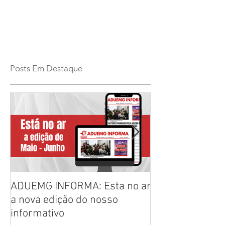
Posts Em Destaque
ADUEMG INFORMA: Esta no ar
RELAÇÃO PREL
a nova edição do nosso
CHAPAS INSCRI
informativo
ELEIÇÕES ADU