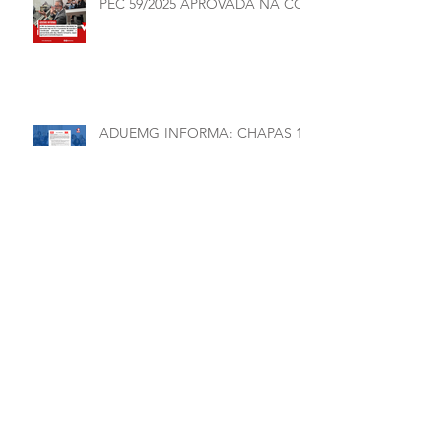
PEC 59/2025 APROVADA NA CCJ
ADUEMG INFORMA: CHAPAS 1
E 2 ASSINAM CARTA
COMPROMISSO
Arquivo
julho de 2026
(1)
1 post
junho de 2026
(5)
5 posts
maio de 2026
(7)
7 posts
março de 2026
(2)
2 posts
janeiro de 2026
(1)
1 post
dezembro de 2025
(4)
4 posts
novembro de 2025
(1)
1 post