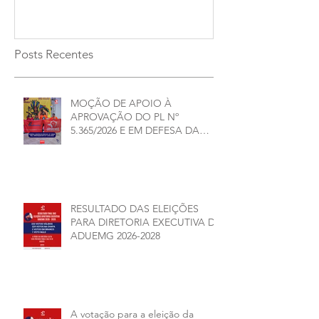
2026/2028
Posts Recentes
MOÇÃO DE APOIO À
APROVAÇÃO DO PL Nº
5.365/2026 E EM DEFESA DA
DEMOCRACIA E DA
AUTONOMIA NAS
UNIVERSIDADES ESTADUAIS DE
MINAS GERAIS
RESULTADO DAS ELEIÇÕES
PARA DIRETORIA EXECUTIVA DA
ADUEMG 2026-2028
A votação para a eleição da