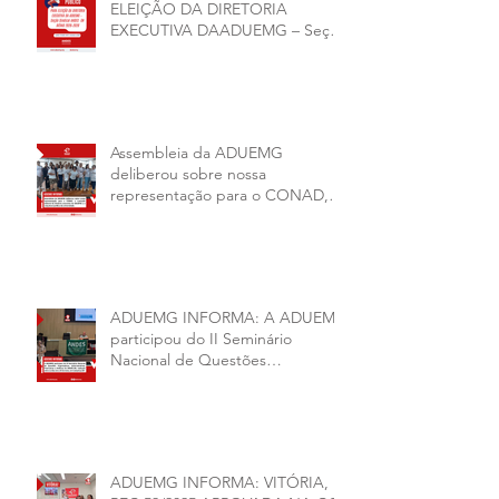
ELEIÇÃO DA DIRETORIA
EXECUTIVA DAADUEMG – Seção
Sindical ANDES -SN BIÊNIO
2026–2028
Assembleia da ADUEMG
deliberou sobre nossa
representação para o CONAD, a
comissão eleitoral da diretoria
executiva da ADUEMG e a
conjuntura política da
universidade.
ADUEMG INFORMA: A ADUEMG
participou do II Seminário
Nacional de Questões
Organizativas, Administrativas,
Financeiras e Políticas do ANDES-
SN
ADUEMG INFORMA: VITÓRIA,