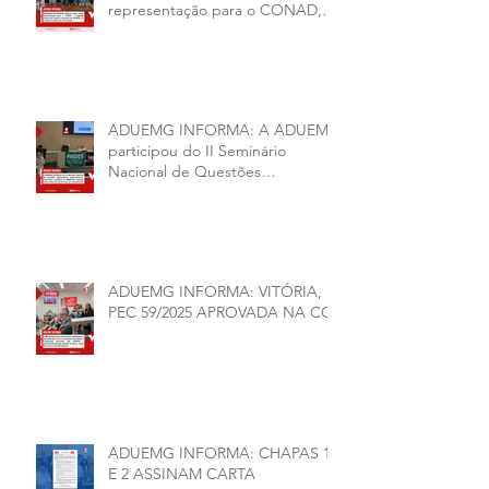
representação para o CONAD, a
comissão eleitoral da diretoria
executiva da ADUEMG e a
conjuntura política da
universidade.
ADUEMG INFORMA: A ADUEMG
participou do II Seminário
Nacional de Questões
Organizativas, Administrativas,
Financeiras e Políticas do ANDES-
SN
ADUEMG INFORMA: VITÓRIA,
PEC 59/2025 APROVADA NA CCJ
ADUEMG INFORMA: CHAPAS 1
E 2 ASSINAM CARTA