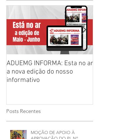
ADUEMG INFORMA: Esta no ar
RELAÇÃO PREL
a nova edição do nosso
CHAPAS INSCRI
informativo
ELEIÇÕES ADU
2026/2028
Posts Recentes
MOÇÃO DE APOIO À
APROVAÇÃO DO PL Nº