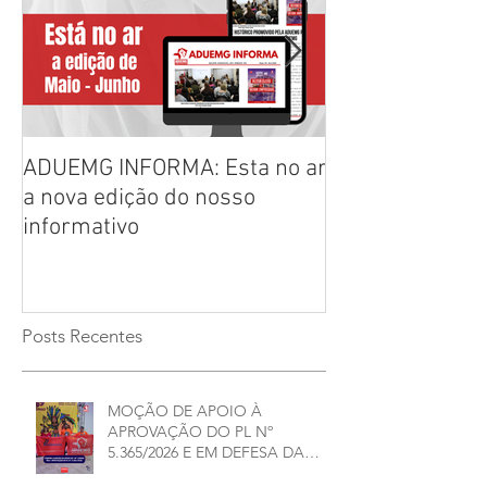
ADUEMG INFORMA: Esta no ar
RELAÇÃO PREL
a nova edição do nosso
CHAPAS INSCRI
informativo
ELEIÇÕES ADU
2026/2028
Posts Recentes
MOÇÃO DE APOIO À
APROVAÇÃO DO PL Nº
5.365/2026 E EM DEFESA DA
DEMOCRACIA E DA