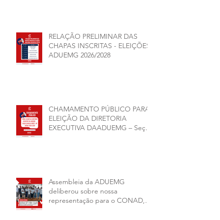
RELAÇÃO PRELIMINAR DAS
CHAPAS INSCRITAS - ELEIÇÕES
ADUEMG 2026/2028
CHAMAMENTO PÚBLICO PARA
ELEIÇÃO DA DIRETORIA
EXECUTIVA DAADUEMG – Seção
Sindical ANDES -SN BIÊNIO
2026–2028
Assembleia da ADUEMG
deliberou sobre nossa
representação para o CONAD, a
comissão eleitoral da diretoria
executiva da ADUEMG e a