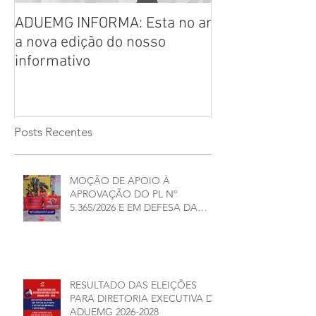
ADUEMG INFORMA: Esta no ar
RELAÇÃO PREL
a nova edição do nosso
CHAPAS INSCRI
informativo
ELEIÇÕES ADU
2026/2028
Posts Recentes
MOÇÃO DE APOIO À
APROVAÇÃO DO PL Nº
5.365/2026 E EM DEFESA DA
DEMOCRACIA E DA
AUTONOMIA NAS
UNIVERSIDADES ESTADUAIS DE
MINAS GERAIS
RESULTADO DAS ELEIÇÕES
PARA DIRETORIA EXECUTIVA DA
ADUEMG 2026-2028