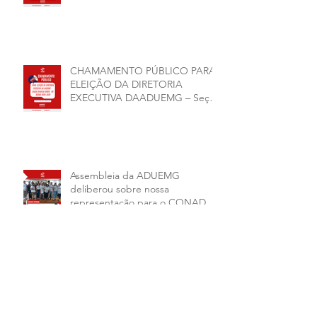
CHAMAMENTO PÚBLICO PARA
ELEIÇÃO DA DIRETORIA
EXECUTIVA DAADUEMG – Seção
Sindical ANDES -SN BIÊNIO
2026–2028
Assembleia da ADUEMG
deliberou sobre nossa
representação para o CONAD, a
comissão eleitoral da diretoria
executiva da ADUEMG e a
conjuntura política da
universidade.
ADUEMG INFORMA: A ADUEMG
participou do II Seminário
Nacional de Questões