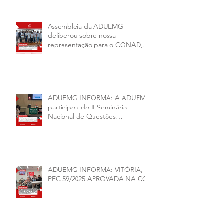
Assembleia da ADUEMG
deliberou sobre nossa
representação para o CONAD, a
comissão eleitoral da diretoria
executiva da ADUEMG e a
conjuntura política da
universidade.
ADUEMG INFORMA: A ADUEMG
participou do II Seminário
Nacional de Questões
Organizativas, Administrativas,
Financeiras e Políticas do ANDES-
SN
ADUEMG INFORMA: VITÓRIA,
PEC 59/2025 APROVADA NA CCJ