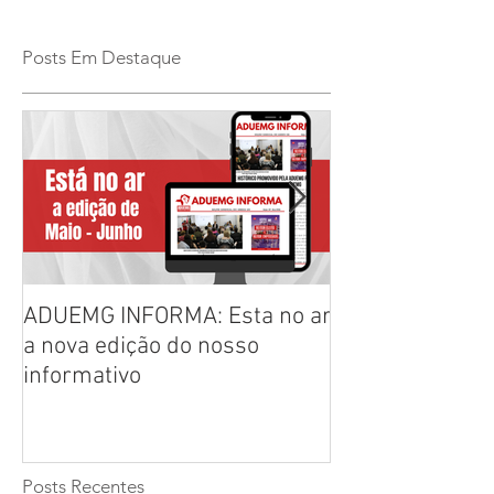
Posts Em Destaque
ADUEMG INFORMA: Esta no ar
RELAÇÃO PREL
a nova edição do nosso
CHAPAS INSCRI
informativo
ELEIÇÕES ADU
2026/2028
Posts Recentes