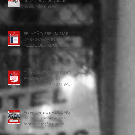
no ar a nova edição do
nosso informativo
RELAÇÃO PRELIMINAR
DAS CHAPAS INSCRITAS
- ELEIÇÕES ADUEMG
2026/2028
CHAMAMENTO PÚBLICO
PARA ELEIÇÃO DA
DIRETORIA EXECUTIVA
DAADUEMG – Seção
Sindical ANDES -SN
BIÊNIO 2026–2028
Assembleia da ADUEMG
deliberou sobre nossa
representação para o
CONAD, a comissão