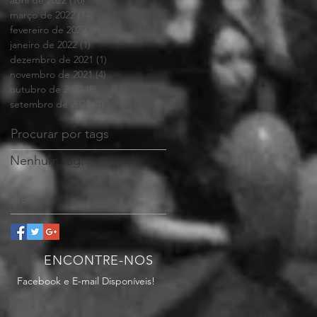
abril de 2022
(10)
10 posts
março de 2022
(14)
14 posts
fevereiro de 2022
(5)
5 posts
janeiro de 2022
(1)
1 post
dezembro de 2021
(1)
1 post
novembro de 2021
(4)
4 posts
outubro de 2021
(8)
8 posts
setembro de 2021
(4)
4 posts
Procurar por tags
Nenhum tag.
Siga
ENCONTRE-NOS
Facebook e E-mail Disponíveis!