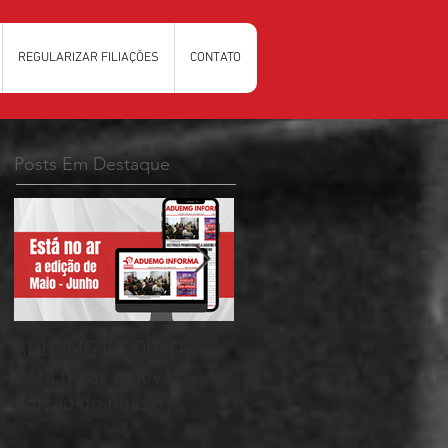
REGULARIZAR FILIAÇÕES
CONTATO
Posts Em Destaque
ADUEMG INFORMA:
RELAÇÃO PRELIMINAR
Esta no ar a nova
DAS CHAPAS
edição do nosso
INSCRITAS - ELEIÇÕES
informativo
ADUEMG 2026/2028