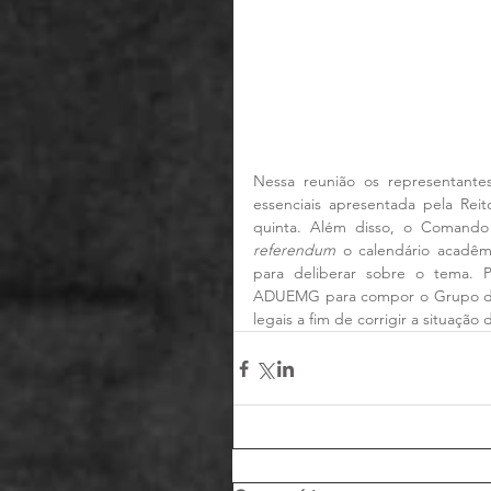
Nessa reunião os representante
essenciais apresentada pela Rei
quinta. Além disso, o Comando 
referendum
 o calendário acadêm
para deliberar sobre o tema. 
ADUEMG para compor o Grupo de T
legais a fim de corrigir a situação