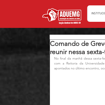
INSTITUC
Comando de Greve
reunir nessa sexta-
No final da manhã dessa sexta-fe
com a Reitoria da Universidad
apontados no último encontro, oco