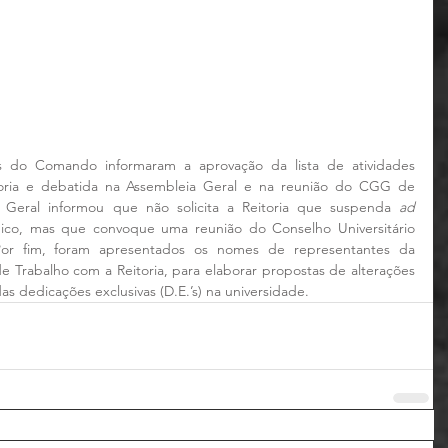
s do Comando informaram a aprovação da lista de atividades 
toria e debatida na Assembleia Geral e na reunião do CGG de 
Geral informou que não solicita a Reitoria que suspenda 
ad 
ico, mas que convoque uma reunião do Conselho Universitário 
Por fim, foram apresentados os nomes de representantes da 
rabalho com a Reitoria, para elaborar propostas de alterações 
 das dedicações exclusivas (D.E.’s) na universidade.