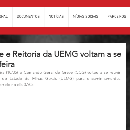
IONAL
DOCUMENTOS
NOTÍCIAS
MÍDIAS SOCIAIS
PARCEIROS
 e Reitoria da UEMG voltam a se
feira
ira (10/05) o Comando Geral de Greve (CCG) voltou a se reunir 
e do Estado de Minas Gerais (UEMG) para encaminhamentos 
rrido no dia 07/05.